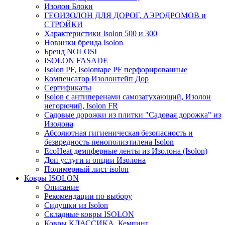
Изолон Блоки
ГЕОИЗОЛОН ДЛЯ ДОРОГ, АЭРОДРОМОВ и
СТРОЙКИ
Характеристики Isolon 500 и 300
Новинки бренда Isolon
Бренд NOLOSI
ISOLON FASADE
Isolon PF, Isolontape PF перфорированные
Компенсатор Изолонтейп Дор
Сертификаты
Isolon с антиперенами самозатухающий, Изолон
негорючий, Isolon FR
Садовые дорожки из плитки "Садовая дорожка" из
Изолона
Абсолютная гигиеническая безопасность и
безвредность пенополиэтилена Isolon
EcoHeat демпферные ленты из Изолона (Isolon)
Доп услуги и опции Изолона
Полимерный лист isolon
Ковры ISOLON
Описание
Рекомендации по выбору
Сидушки из Isolon
Складные ковры ISOLON
Ковры КЛАССИКА, Кемпинг