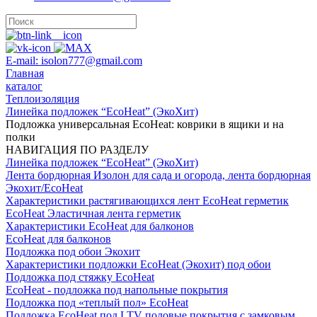
E-mail: isolon777@gmail.com
Главная
каталог
Теплоизоляция
Линейка подложек “EcoHeat” (ЭкоХит)
Подложка универсальная EcoHeat: коврики в ящики и на
полки
НАВИГАЦИЯ ПО РАЗДЕЛУ
Линейка подложек “EcoHeat” (ЭкоХит)
Лента бордюрная Изолон для сада и огорода, лента бордюрная
Экохит/EcoHeat
Характеристики растягивающихся лент EcoHeat герметик
EcoHeat Эластичная лента герметик
Характеристики EcoHeat для балконов
EcoHeat для балконов
Подложка под обои Экохит
Характеристики подложки EcoHeat (Экохит) под обои
Подложка под стяжку EcoHeat
EcoHeat - подложка под напольные покрытия
Подложка под «теплый пол» ЕcoHeat
Подложка EcoHeat под LTV половые покрытия c замковым