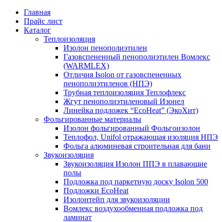
Главная
Прайс лист
Каталог
Теплоизоляция
Изолон пенополиэтилен
Газовспененный пенополиэтилен Вомлекс
(WARMLEX)
Отличия Isolon от газовспененных
пенополиэтиленов (НПЭ)
Трубная теплоизоляция Теплофлекс
Жгут пенополиэтиленовый Изонел
Линейка подложек “EcoHeat” (ЭкоХит)
Фольгированные материалы
Изолон фольгированный Фольгоизолон
Теплофол, Unifol отражающая изоляция НПЭ
Фольга алюминевая строительная для бани
Звукоизоляция
Звукоизоляция Изолон ППЭ в плавающие
полы
Подложка под паркетную доску Isolon 500
Подложки EcoHeat
Изолонтейп для звукоизоляции
Вомлекс воздухообменная подложка под
ламинат