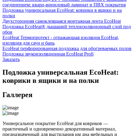
соединением: кварц-виниловый ламинат и ПВХ покрытия
Подложка универсальная EcoHeat: коврики в ящики и на
полки
Двухсторонняя самоклеящаяся монтажная лента EcoHeat
Подложка EcoHeat® дышащий теплоизоляционный слой под
обои
EcoHeat Термопротект - отражающая изоляция EcoHeat,
изоляция для саун и бань
EcoHeat перфорированная подложка для обогреваемых полов
Подложка звукоизоляционная EcoHeat Profi
Заказать
Подложка универсальная EcoHeat:
коврики в ящики и на полки
Галлерея
Универсальное покрытие EcoHeat для ковриков —
практичный и одновременно декоративный материал,
предназначенный для выстилания им дна мебельных и