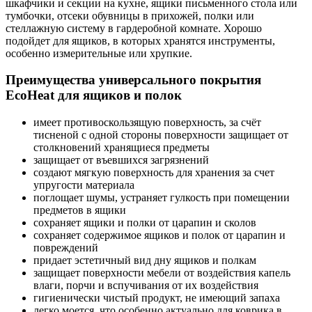
шкафчики и секции на кухне, ящики письменного стола или
тумбочки, отсеки обувницы в прихожей, полки или
стеллажную систему в гардеробной комнате. Хорошо
подойдет для ящиков, в которых хранятся инструменты,
особенно измерительные или хрупкие.
Преимущества универсального покрытия
EcoHeat для ящиков и полок
имеет противоскользящую поверхность, за счёт
тисненой с одной стороны поверхности защищает от
столкновений хранящиеся предметы
защищает от въевшихся загрязнений
создают мягкую поверхность для хранения за счет
упругости материала
поглощает шумы, устраняет гулкость при помещении
предметов в ящики
сохраняет ящики и полки от царапин и сколов
сохраняет содержимое ящиков и полок от царапин и
повреждений
придает эстетичный вид дну ящиков и полкам
защищает поверхности мебели от воздействия капель
влаги, порчи и вспучивания от их воздействия
гигиенически чистый продукт, не имеющий запаха
легко моется, что особенно актуально для коврика в