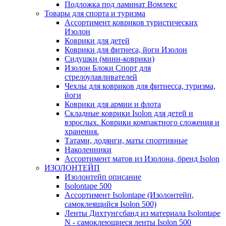
Подложка под ламинат Вомлекс
Товары для спорта и туризма
Ассортимент ковриков туристических
Изолон
Коврики для детей
Коврики для фитнеса, йоги Изолон
Сидушки (мини-коврики)
Изолон Блоки Спорт для
стрелоулавливателей
Чехлы для ковриков для фитнесса, туризма,
йоги
Коврики для армии и флота
Складные коврики Isolon для детей и
взрослых. Коврики компактного сложения и
хранения.
Татами, додянги, маты спортивные
Наколенники
Ассортимент матов из Изолона, бренд Isolon
ИЗОЛОНТЕЙП
Изолонтейп описание
Isolontape 500
Ассортимент Isolontape (Изолонтейп,
самоклеящийся Isolon 500)
Ленты Дихтунгсбанд из материала Isolontape
N - самоклеющиеся ленты Isolon 500