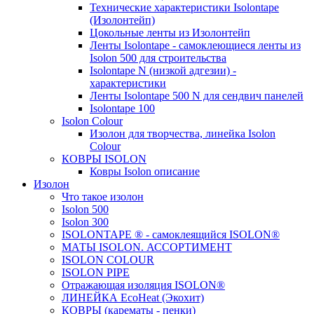
Технические характеристики Isolontape
(Изолонтейп)
Цокольные ленты из Изолонтейп
Ленты Isolontape - самоклеющиеся ленты из
Isolon 500 для строительства
Isolontape N (низкой адгезии) -
характеристики
Ленты Isolontape 500 N для сендвич панелей
Isolontape 100
Isolon Colour
Изолон для творчества, линейка Isolon
Colour
КОВРЫ ISOLON
Ковры Isolon описание
Изолон
Что такое изолон
Isolon 500
Isolon 300
ISOLONTAPE ® - самоклеящийся ISOLON®
МАТЫ ISOLON. АССОРТИМЕНТ
ISOLON COLOUR
ISOLON PIPE
Отражающая изоляция ISOLON®
ЛИНЕЙКА EcoHeat (Экохит)
КОВРЫ (карематы - пенки)