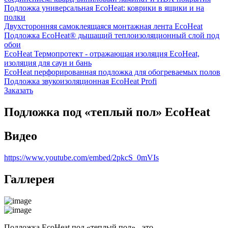
Подложка универсальная EcoHeat: коврики в ящики и на
полки
Двухсторонняя самоклеящаяся монтажная лента EcoHeat
Подложка EcoHeat® дышащий теплоизоляционный слой под
обои
EcoHeat Термопротект - отражающая изоляция EcoHeat,
изоляция для саун и бань
EcoHeat перфорированная подложка для обогреваемых полов
Подложка звукоизоляционная EcoHeat Profi
Заказать
Подложка под «теплый пол» ЕcoHeat
Видео
https://www.youtube.com/embed/2pkcS_0mVIs
Галлерея
Подложка EcoHeat под «теплый пол» - это