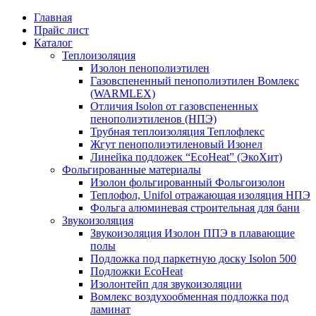
Главная
Прайс лист
Каталог
Теплоизоляция
Изолон пенополиэтилен
Газовспененный пенополиэтилен Вомлекс
(WARMLEX)
Отличия Isolon от газовспененных
пенополиэтиленов (НПЭ)
Трубная теплоизоляция Теплофлекс
Жгут пенополиэтиленовый Изонел
Линейка подложек “EcoHeat” (ЭкоХит)
Фольгированные материалы
Изолон фольгированный Фольгоизолон
Теплофол, Unifol отражающая изоляция НПЭ
Фольга алюминевая строительная для бани
Звукоизоляция
Звукоизоляция Изолон ППЭ в плавающие
полы
Подложка под паркетную доску Isolon 500
Подложки EcoHeat
Изолонтейп для звукоизоляции
Вомлекс воздухообменная подложка под
ламинат