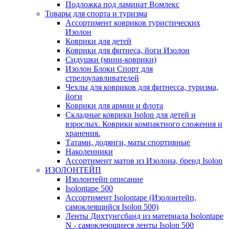
Подложка под ламинат Вомлекс
Товары для спорта и туризма
Ассортимент ковриков туристических
Изолон
Коврики для детей
Коврики для фитнеса, йоги Изолон
Сидушки (мини-коврики)
Изолон Блоки Спорт для
стрелоулавливателей
Чехлы для ковриков для фитнесса, туризма,
йоги
Коврики для армии и флота
Складные коврики Isolon для детей и
взрослых. Коврики компактного сложения и
хранения.
Татами, додянги, маты спортивные
Наколенники
Ассортимент матов из Изолона, бренд Isolon
ИЗОЛОНТЕЙП
Изолонтейп описание
Isolontape 500
Ассортимент Isolontape (Изолонтейп,
самоклеящийся Isolon 500)
Ленты Дихтунгсбанд из материала Isolontape
N - самоклеющиеся ленты Isolon 500