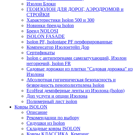
Изолон Блоки
ГЕОИЗОЛОН ДЛЯ ДОРОГ, АЭРОДРОМОВ и
СТРОЙКИ
Характеристики Isolon 500 и 300
Новинки бренда Isolon
Бренд NOLOSI
ISOLON FASADE
Isolon PF, Isolontape PF перфорированные
Компенсатор Изолонтейп Дор
Сертификаты
Isolon с антиперенами самозатухающий, Изолон
негорючий, Isolon FR
Садовые дорожки из плитки "Садовая дорожка" из
Изолона
Абсолютная гигиеническая безопасность и
безвредность пенополиэтилена Isolon
EcoHeat демпферные ленты из Изолона (Isolon)
Доп услуги и опции Изолона
Полимерный лист isolon
Ковры ISOLON
Описание
Рекомендации по выбору
Сидушки из Isolon
Складные ковры ISOLON
Ковры КЛАССИКА, Кемпинг