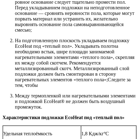
ровное основание следует тщательно промести пол.
Перед укладыванием подложки на неподготовленное
основание — сровнять неровности пола, которые могут
порвать материал или устранить их, желательно
выровнять основание пола самовыравнивающейся
смесью;
На подготовленную плоскость укладываем подложку
ЕcoHeat под «теплый пол». Укладывать полотна
необходимо встык, шире площади занимаемой
нагревательными элементами «теплого пола», скрепляя
их между собой скотчем. Рекомендуется
металлизированный скотч. Металлизированный слой
подложки должен быть смонтирован в сторону
нагревательных элементов «теплого пола»;Следите за
тем, чтобы
Между термопленкой или нагревательными элементами
и подложкой ЕcoHeat® не должен быть воздушный
промежуток.
Характеристики подложки EcoHeat под «теплый пол»
Удельная теплоёмкость
1,8 Кдж/кгºС