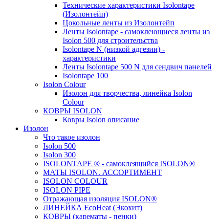
Технические характеристики Isolontape
(Изолонтейп)
Цокольные ленты из Изолонтейп
Ленты Isolontape - самоклеющиеся ленты из
Isolon 500 для строительства
Isolontape N (низкой адгезии) -
характеристики
Ленты Isolontape 500 N для сендвич панелей
Isolontape 100
Isolon Colour
Изолон для творчества, линейка Isolon
Colour
КОВРЫ ISOLON
Ковры Isolon описание
Изолон
Что такое изолон
Isolon 500
Isolon 300
ISOLONTAPE ® - самоклеящийся ISOLON®
МАТЫ ISOLON. АССОРТИМЕНТ
ISOLON COLOUR
ISOLON PIPE
Отражающая изоляция ISOLON®
ЛИНЕЙКА EcoHeat (Экохит)
КОВРЫ (карематы - пенки)