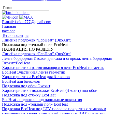
E-mail: isolon777@gmail.com
Главная
каталог
Теплоизоляция
Линейка подложек “EcoHeat” (ЭкоХит)
Подложка под «теплый пол» ЕcoHeat
НАВИГАЦИЯ ПО РАЗДЕЛУ
Линейка подложек “EcoHeat” (ЭкоХит)
Лента бордюрная Изолон для сада и огорода, лента бордюрная
Экохит/EcoHeat
Характеристики растягивающихся лент EcoHeat герметик
EcoHeat Эластичная лента герметик
Характеристики EcoHeat для балконов
EcoHeat для балконов
Подложка под обои Экохит
Характеристики подложки EcoHeat (Экохит) под обои
Подложка под стяжку EcoHeat
EcoHeat - подложка под напольные покрытия
Подложка под «теплый пол» ЕcoHeat
Подложка EcoHeat под LTV половые покрытия c замковым
соединением: кварц-виниловый ламинат и ПВХ покрытия