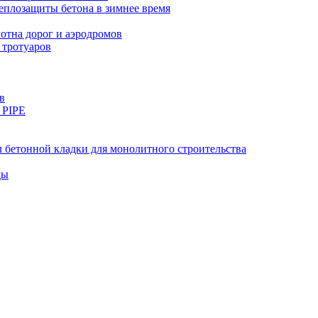
еплозащиты бетона в зимнее время
тна дорог и аэродромов
 тротуаров
в
 PIPE
 бетонной кладки для монолитного строительства
ды