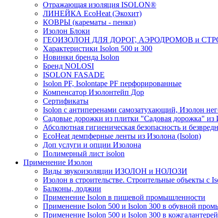
Отражающая изоляция ISOLON®
ЛИНЕЙКА EcoHeat (Экохит)
КОВРЫ (карематы - пенки)
Изолон Блоки
ГЕОИЗОЛОН ДЛЯ ДОРОГ, АЭРОДРОМОВ и СТ
Характеристики Isolon 500 и 300
Новинки бренда Isolon
Бренд NOLOSI
ISOLON FASADE
Isolon PF, Isolontape PF перфорированные
Компенсатор Изолонтейп Дор
Сертификаты
Isolon с антиперенами самозатухающий, Изолон нег
Садовые дорожки из плитки "Садовая дорожка" из
Абсолютная гигиеническая безопасность и безвредн
EcoHeat демпферные ленты из Изолона (Isolon)
Доп услуги и опции Изолона
Полимерный лист isolon
Применение Изолон
Виды звукоизоляции ИЗОЛОН и НОЛОЗИ
Изолон в строительстве. Строительные объекты с Is
Балконы, лоджии
Применение Isolon в пищевой промышленности
Применение Isolon 500 и Isolon 300 в обувной про
Применение Isolon 500 и Isolon 300 в кожгаланте