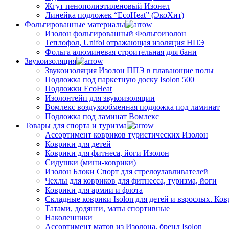
Жгут пенополиэтиленовый Изонел
Линейка подложек “EcoHeat” (ЭкоХит)
Фольгированные материалы
Изолон фольгированный Фольгоизолон
Теплофол, Unifol отражающая изоляция НПЭ
Фольга алюминевая строительная для бани
Звукоизоляция
Звукоизоляция Изолон ППЭ в плавающие полы
Подложка под паркетную доску Isolon 500
Подложки EcoHeat
Изолонтейп для звукоизоляции
Вомлекс воздухообменная подложка под ламинат
Подложка под ламинат Вомлекс
Товары для спорта и туризма
Ассортимент ковриков туристических Изолон
Коврики для детей
Коврики для фитнеса, йоги Изолон
Сидушки (мини-коврики)
Изолон Блоки Спорт для стрелоулавливателей
Чехлы для ковриков для фитнесса, туризма, йоги
Коврики для армии и флота
Складные коврики Isolon для детей и взрослых. Ко
Татами, додянги, маты спортивные
Наколенники
Ассортимент матов из Изолона, бренд Isolon