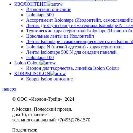
ИЗОЛОНТЕЙП
Изолонтейп описание
Isolontape 500
Ассортимент Isolontape (Изолонтейп, самоклеящийся
Ленты Дихтунгсбанд из материала Isolontape N - са
Технические характеристики Isolontape (Изолонтейп
Цокольные ленты из Изолонтейп
Ленты Isolontape - самоклеющиеся ленты из Isolon 5
Isolontape N (низкой адгезии) - характеристики
Ленты Isolontape 500 N для сендвич панелей
Isolontape 100
Isolon Colour
Изолон для творчества, линейка Isolon Colour
КОВРЫ ISOLON
Ковры Isolon описание
наверх
© ООО «Изолон-Трейд», 2024
г. Москва, Полесский проезд,
дом 16, строение 1
тел. многоканальный +7(495)276-1570
Поделиться: