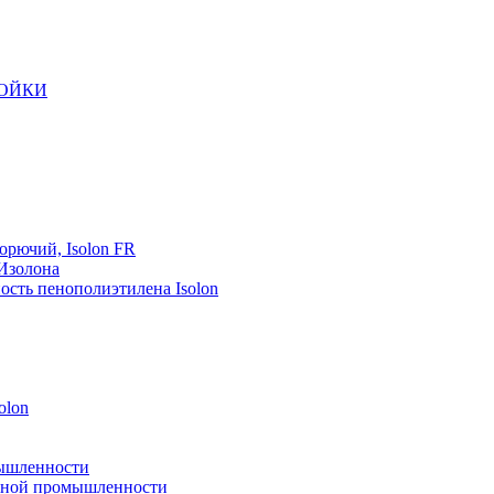
РОЙКИ
орючий, Isolon FR
 Изолона
ость пенополиэтилена Isolon
olon
мышленности
рейной промышленности