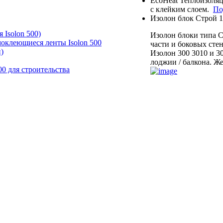
EcoHeat Теплоизоля
с клейким слоем.
По
Изолон блок Строй 
 Isolon 500)
Изолон блоки типа С
моклеющиеся ленты Isolon 500
части и боковых стен
)
Изолон 300 3010 и 30
лоджии / балкона. Же
00 для строительства