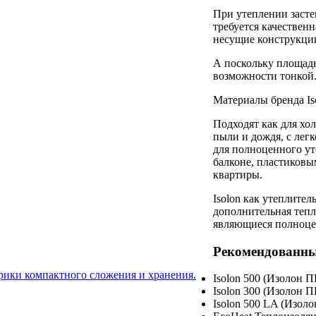
При утеплении засте
требуется качествен
несущие конструкции
А поскольку площадь
возможности тонкой
Материалы бренда Is
Подходят как для хо
пыли и дождя, с легк
для полноценного ут
балконе, пластиков
квартиры.
Isolon как утеплите
дополнительная тепл
являющиеся полноце
Рекомендованные
врики компактного сложения и хранения.
Isolon 500 (Изолон 
Isolon 300 (Изолон 
Isolon 500 LA (Изол