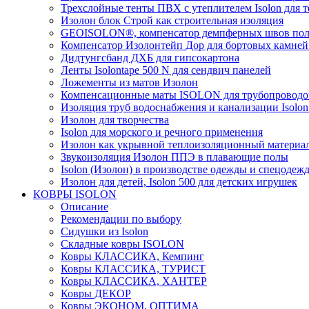
Трехслойные тенты ПВХ с утеплителем Isolon для т
Изолон блок Строй как строительная изоляция
GEOISOLON®, компенсатор демпферных швов поло
Компенсатор Изолонтейп Дор для бортовых камней
Дидтунгсбанд ДХБ для гипсокартона
Ленты Isolontape 500 N для сендвич панелей
Ложементы из матов Изолон
Компенсационные маты ISOLON для трубопроводо
Изоляция труб водоснабжения и канализации Isolon
Изолон для творчества
Isolon для морского и речного применения
Изолон как укрывной теплоизоляционный материал
Звукоизоляция Изолон ППЭ в плавающие полы
Isolon (Изолон) в производстве одежды и спецодеж
Изолон для детей, Isolon 500 для детских игрушек
КОВРЫ ISOLON
Описание
Рекомендации по выбору
Сидушки из Isolon
Складные ковры ISOLON
Ковры КЛАССИКА, Кемпинг
Ковры КЛАССИКА, ТУРИСТ
Ковры КЛАССИКА, ХАНТЕР
Ковры ДЕКОР
Ковры ЭКОНОМ, ОПТИМА