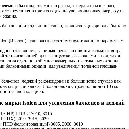
кляемого балкона, лоджии, террасы, эркера или мансарды,
ная современная теплоизоляция, не увеличивающая нагрузку на
 здания.
 балкона или лоджии невелика, теплоизоляция должна быть по
.
olon (Изолон) великолепно соответствуют данным параметрам.
лодного утепления, защищающего в основном только от ветра,
ой теплоизоляцией, для французского - с окнами в пол, так и
епления с установкой многокамерных пластиковых окон на
ыми балконными окнами, для увеличения полезной площади
ль балконов, лоджий рекомендован в большинстве случаев как
оизоляция, исключая Изолон блоки Строй толщиной 10 см,
нной теплоизоляцией.
 марки Isolon для утепления балконов и лоджий
ППЭ НР) ППЭ Л 3010, 3015
ППЭ НХ) 3010, 3015, 3020
он ППЭ фольгированный) 3005, 3008, 3010