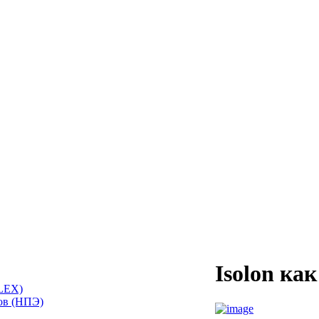
Isolon ка
LEX)
ов (НПЭ)