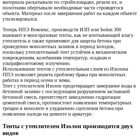
материала раскатывали по стройплощадке, резали их, и
полотнами обертывали необходимые части строящегося
объекта. Материал после завершения работ на каждом объекте
утилизировался.
Теперь НПЭ Вомлекс, производств ИЗП или Isolon 300
вшивают в многоразовые тенты, как не впитывающий влагу
утеплитель и также применяют для защиты бетона при
проведении монолитных заливок в период холодов,
поскольку утеплительный тент устойчив к механическим
повреждениям, колебаниям температур, осадкам и
ультрафиолетовому излучению.
Использование тентов с утеплительным слоем из Изолона
ППЭ
позволяет решить проблему брака при монолитных
работах в период осени и зимы.
Тент с утеплителем Изолон предотвращает замерзание воды в
бетонной заливке с последующим разрушением застывшей
бетонной смеси, препятствует замедлению гидратации
цементной смеси, противостоит появлению температурных
трещин в монолите и ухудшению сцепления бетона при
появлении наледи на цементе и арматуре.
Тенты с утеплителем Изолон производятся двух
видов