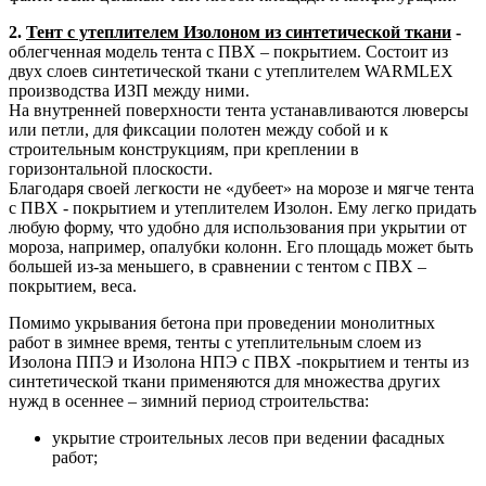
2.
Тент с утеплителем Изолоном из синтетической ткани
-
облегченная
модель тента с ПВХ – покрытием. Состоит из
двух слоев синтетической ткани с утеплителем WARMLEX
производства ИЗП между ними.
На внутренней поверхности тента устанавливаются люверсы
или петли, для фиксации полотен между собой и к
строительным конструкциям, при креплении в
горизонтальной плоскости.
Благодаря своей легкости не «дубеет» на морозе и мягче тента
с ПВХ - покрытием и утеплителем Изолон. Ему легко придать
любую форму, что удобно для использования при укрытии от
мороза, например, опалубки колонн. Его площадь может быть
большей из-за меньшего, в сравнении с тентом с ПВХ –
покрытием, веса.
Помимо укрывания бетона при проведении монолитных
работ в зимнее время, тенты с утеплительным слоем из
Изолона ППЭ и Изолона НПЭ с ПВХ -покрытием и тенты из
синтетической ткани применяются для множества других
нужд в осеннее – зимний период строительства:
укрытие строительных лесов при ведении фасадных
работ;