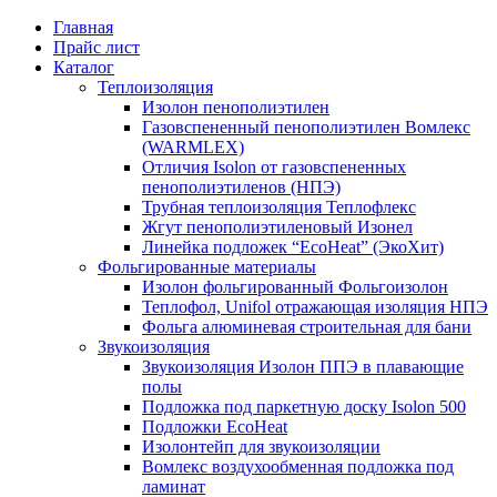
Главная
Прайс лист
Каталог
Теплоизоляция
Изолон пенополиэтилен
Газовспененный пенополиэтилен Вомлекс
(WARMLEX)
Отличия Isolon от газовспененных
пенополиэтиленов (НПЭ)
Трубная теплоизоляция Теплофлекс
Жгут пенополиэтиленовый Изонел
Линейка подложек “EcoHeat” (ЭкоХит)
Фольгированные материалы
Изолон фольгированный Фольгоизолон
Теплофол, Unifol отражающая изоляция НПЭ
Фольга алюминевая строительная для бани
Звукоизоляция
Звукоизоляция Изолон ППЭ в плавающие
полы
Подложка под паркетную доску Isolon 500
Подложки EcoHeat
Изолонтейп для звукоизоляции
Вомлекс воздухообменная подложка под
ламинат