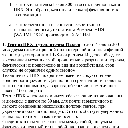
Тент с утеплителем Isolon 300 из осень прочной ткани
ПВХ. Это образец качества и верха эффективности в
эксплуатации.
Тент облегченный из синтетической ткани с
газонаполненным утеплителем Вомлекс НПЭ
(WARMLEX®) производимый АО ИЗП.
1.
Тент из ПВХ и утеплителем Изолон
-
слой Изолона 300
меж двумя слоями прочной полиэстеровой или полиэфирной
ткани с двухсторонним ПВХ-покрытием. Изделие обладает
высочайшей механической прочностью к разрывам и порезам,
фактически не подвержено внешним воздействиям, срок
службы не ограничен одним сезоном.
Ткань тента с ПВХ-покрытием имеет высокую степень
водонепроницаемости. Для полной герметичности, полотно
тента не прошивается, а варится, обеспечив герметичность в
швах в 100 процентов.
Тент с ПВХ – покрытием имеет сберегающие тепло клапаны
и люверсы с шагом по 50 мм, для почти герметичного и
легкого соединения нескольких полотен тентов, при
укрывании больших площадей. Это способствует удержанию
тепла под тентом в зимой или осенью.
Соединив тенты через люверсы между собой, получаем
фактически цельный тент любой площади и конфигурации.