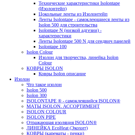
Технические характеристики Isolontape
(Изолонтейп)
Цокольные ленты из Изолонтейп
Ленты Isolontape - самоклеющиеся ленты из
Isolon 500 для строительства
Isolontape N (низкой адгезии) -
характеристики
Ленты Isolontape 500 N для сендвич панелей
Isolontape 100
Isolon Colour
Изолон для творчества, линейка Isolon
Colour
КОВРЫ ISOLON
Ковры Isolon описание
Изолон
Что такое изолон
Isolon 500
Isolon 300
ISOLONTAPE ® - самоклеящийся ISOLON®
МАТЫ ISOLON. АССОРТИМЕНТ
ISOLON COLOUR
ISOLON PIPE
Отражающая изоляция ISOLON®
ЛИНЕЙКА EcoHeat (Экохит)
КОВРЫ (карематы - пенки)