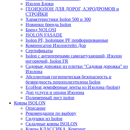
Изолон Блоки
ГЕОИЗОЛОН ДЛЯ ДОРОГ, АЭРОДРОМОВ и
СТРОЙКИ
Характеристики Isolon 500 и 300
Новинки бренда Isolon
Бренд NOLOSI
ISOLON FASADE
Isolon PF, Isolontape PF перфорированные
Компенсатор Изолонтейп Дор
Сертификаты
Isolon с антиперенами самозатухающий, Изолон
негорючий, Isolon FR
Садовые дорожки из плитки "Садовая дорожка" из
Изолона
Абсолютная гигиеническая безопасность и
безвредность пенополиэтилена Isolon
EcoHeat демпферные ленты из Изолона (Isolon)
Доп услуги и опции Изолона
Полимерный лист isolon
Ковры ISOLON
Описание
Рекомендации по выбору
Сидушки из Isolon
Складные ковры ISOLON
Ковры КЛАССИКА, Кемпинг