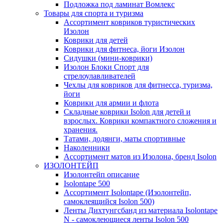
Подложка под ламинат Вомлекс
Товары для спорта и туризма
Ассортимент ковриков туристических
Изолон
Коврики для детей
Коврики для фитнеса, йоги Изолон
Сидушки (мини-коврики)
Изолон Блоки Спорт для
стрелоулавливателей
Чехлы для ковриков для фитнесса, туризма,
йоги
Коврики для армии и флота
Складные коврики Isolon для детей и
взрослых. Коврики компактного сложения и
хранения.
Татами, додянги, маты спортивные
Наколенники
Ассортимент матов из Изолона, бренд Isolon
ИЗОЛОНТЕЙП
Изолонтейп описание
Isolontape 500
Ассортимент Isolontape (Изолонтейп,
самоклеящийся Isolon 500)
Ленты Дихтунгсбанд из материала Isolontape
N - самоклеющиеся ленты Isolon 500