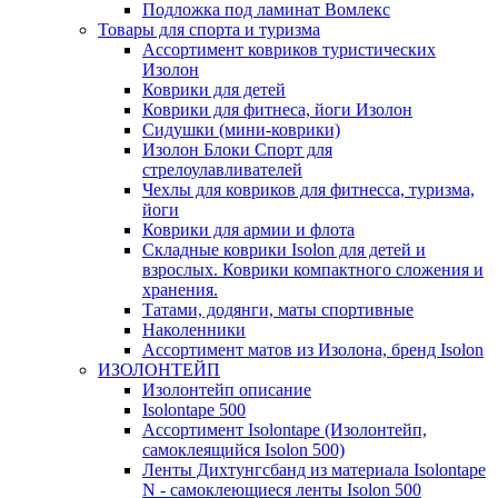
Подложка под ламинат Вомлекс
Товары для спорта и туризма
Ассортимент ковриков туристических
Изолон
Коврики для детей
Коврики для фитнеса, йоги Изолон
Сидушки (мини-коврики)
Изолон Блоки Спорт для
стрелоулавливателей
Чехлы для ковриков для фитнесса, туризма,
йоги
Коврики для армии и флота
Складные коврики Isolon для детей и
взрослых. Коврики компактного сложения и
хранения.
Татами, додянги, маты спортивные
Наколенники
Ассортимент матов из Изолона, бренд Isolon
ИЗОЛОНТЕЙП
Изолонтейп описание
Isolontape 500
Ассортимент Isolontape (Изолонтейп,
самоклеящийся Isolon 500)
Ленты Дихтунгсбанд из материала Isolontape
N - самоклеющиеся ленты Isolon 500