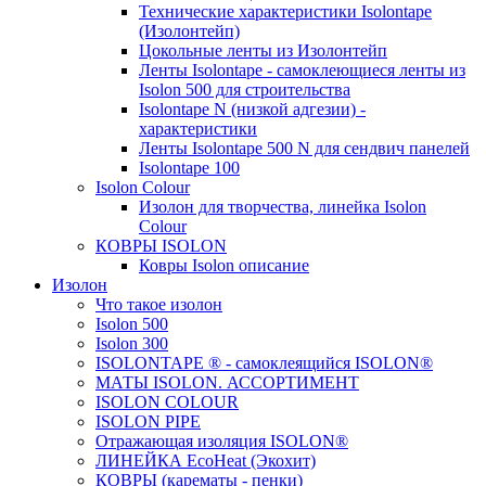
Технические характеристики Isolontape
(Изолонтейп)
Цокольные ленты из Изолонтейп
Ленты Isolontape - самоклеющиеся ленты из
Isolon 500 для строительства
Isolontape N (низкой адгезии) -
характеристики
Ленты Isolontape 500 N для сендвич панелей
Isolontape 100
Isolon Colour
Изолон для творчества, линейка Isolon
Colour
КОВРЫ ISOLON
Ковры Isolon описание
Изолон
Что такое изолон
Isolon 500
Isolon 300
ISOLONTAPE ® - самоклеящийся ISOLON®
МАТЫ ISOLON. АССОРТИМЕНТ
ISOLON COLOUR
ISOLON PIPE
Отражающая изоляция ISOLON®
ЛИНЕЙКА EcoHeat (Экохит)
КОВРЫ (карематы - пенки)