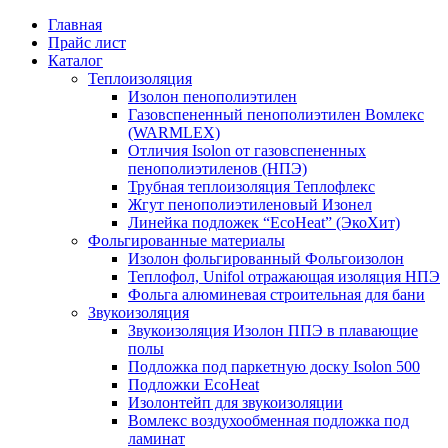
Главная
Прайс лист
Каталог
Теплоизоляция
Изолон пенополиэтилен
Газовспененный пенополиэтилен Вомлекс
(WARMLEX)
Отличия Isolon от газовспененных
пенополиэтиленов (НПЭ)
Трубная теплоизоляция Теплофлекс
Жгут пенополиэтиленовый Изонел
Линейка подложек “EcoHeat” (ЭкоХит)
Фольгированные материалы
Изолон фольгированный Фольгоизолон
Теплофол, Unifol отражающая изоляция НПЭ
Фольга алюминевая строительная для бани
Звукоизоляция
Звукоизоляция Изолон ППЭ в плавающие
полы
Подложка под паркетную доску Isolon 500
Подложки EcoHeat
Изолонтейп для звукоизоляции
Вомлекс воздухообменная подложка под
ламинат