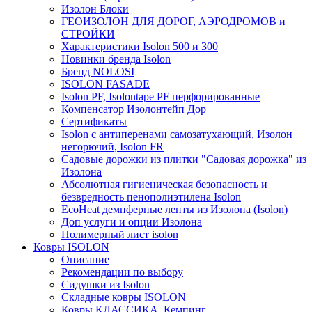
Изолон Блоки
ГЕОИЗОЛОН ДЛЯ ДОРОГ, АЭРОДРОМОВ и
СТРОЙКИ
Характеристики Isolon 500 и 300
Новинки бренда Isolon
Бренд NOLOSI
ISOLON FASADE
Isolon PF, Isolontape PF перфорированные
Компенсатор Изолонтейп Дор
Сертификаты
Isolon с антиперенами самозатухающий, Изолон
негорючий, Isolon FR
Садовые дорожки из плитки "Садовая дорожка" из
Изолона
Абсолютная гигиеническая безопасность и
безвредность пенополиэтилена Isolon
EcoHeat демпферные ленты из Изолона (Isolon)
Доп услуги и опции Изолона
Полимерный лист isolon
Ковры ISOLON
Описание
Рекомендации по выбору
Сидушки из Isolon
Складные ковры ISOLON
Ковры КЛАССИКА, Кемпинг