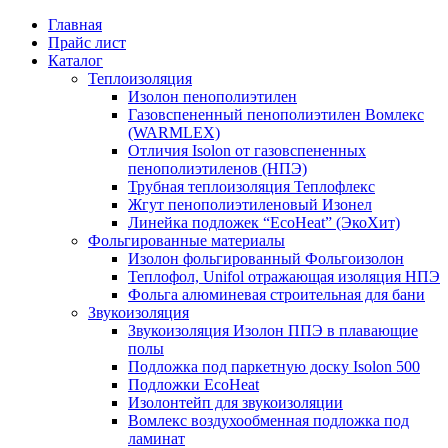
Главная
Прайс лист
Каталог
Теплоизоляция
Изолон пенополиэтилен
Газовспененный пенополиэтилен Вомлекс
(WARMLEX)
Отличия Isolon от газовспененных
пенополиэтиленов (НПЭ)
Трубная теплоизоляция Теплофлекс
Жгут пенополиэтиленовый Изонел
Линейка подложек “EcoHeat” (ЭкоХит)
Фольгированные материалы
Изолон фольгированный Фольгоизолон
Теплофол, Unifol отражающая изоляция НПЭ
Фольга алюминевая строительная для бани
Звукоизоляция
Звукоизоляция Изолон ППЭ в плавающие
полы
Подложка под паркетную доску Isolon 500
Подложки EcoHeat
Изолонтейп для звукоизоляции
Вомлекс воздухообменная подложка под
ламинат