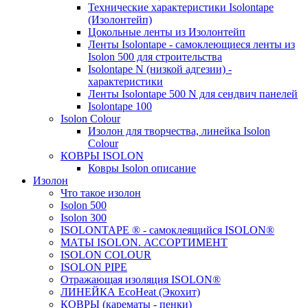
Технические характеристики Isolontape
(Изолонтейп)
Цокольные ленты из Изолонтейп
Ленты Isolontape - самоклеющиеся ленты из
Isolon 500 для строительства
Isolontape N (низкой адгезии) -
характеристики
Ленты Isolontape 500 N для сендвич панелей
Isolontape 100
Isolon Colour
Изолон для творчества, линейка Isolon
Colour
КОВРЫ ISOLON
Ковры Isolon описание
Изолон
Что такое изолон
Isolon 500
Isolon 300
ISOLONTAPE ® - самоклеящийся ISOLON®
МАТЫ ISOLON. АССОРТИМЕНТ
ISOLON COLOUR
ISOLON PIPE
Отражающая изоляция ISOLON®
ЛИНЕЙКА EcoHeat (Экохит)
КОВРЫ (карематы - пенки)