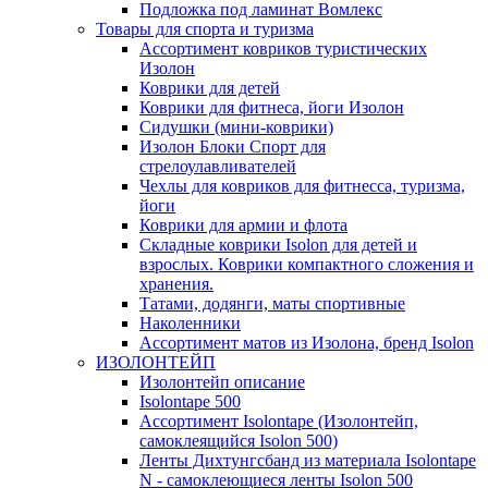
Подложка под ламинат Вомлекс
Товары для спорта и туризма
Ассортимент ковриков туристических
Изолон
Коврики для детей
Коврики для фитнеса, йоги Изолон
Сидушки (мини-коврики)
Изолон Блоки Спорт для
стрелоулавливателей
Чехлы для ковриков для фитнесса, туризма,
йоги
Коврики для армии и флота
Складные коврики Isolon для детей и
взрослых. Коврики компактного сложения и
хранения.
Татами, додянги, маты спортивные
Наколенники
Ассортимент матов из Изолона, бренд Isolon
ИЗОЛОНТЕЙП
Изолонтейп описание
Isolontape 500
Ассортимент Isolontape (Изолонтейп,
самоклеящийся Isolon 500)
Ленты Дихтунгсбанд из материала Isolontape
N - самоклеющиеся ленты Isolon 500