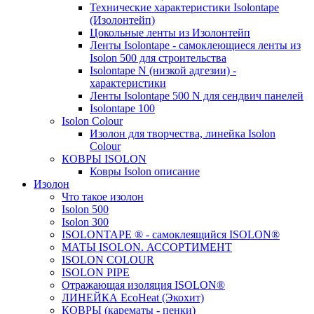
Технические характеристики Isolontape
(Изолонтейп)
Цокольные ленты из Изолонтейп
Ленты Isolontape - самоклеющиеся ленты из
Isolon 500 для строительства
Isolontape N (низкой адгезии) -
характеристики
Ленты Isolontape 500 N для сендвич панелей
Isolontape 100
Isolon Colour
Изолон для творчества, линейка Isolon
Colour
КОВРЫ ISOLON
Ковры Isolon описание
Изолон
Что такое изолон
Isolon 500
Isolon 300
ISOLONTAPE ® - самоклеящийся ISOLON®
МАТЫ ISOLON. АССОРТИМЕНТ
ISOLON COLOUR
ISOLON PIPE
Отражающая изоляция ISOLON®
ЛИНЕЙКА EcoHeat (Экохит)
КОВРЫ (карематы - пенки)