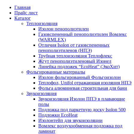
Главная
Прайс лист
Каталог
Теплоизоляция
Изолон пенополиэтилен
Газовспененный пенополиэтилен Вомлекс
(WARMLEX)
Отличия Isolon от газовспененных
пенополиэтиленов (НПЭ)
Трубная теплоизоляция Теплофлекс
Жгут пенополиэтиленовый Изонел
Линейка подложек “EcoHeat” (ЭкоХит)
Фольгированные материалы
Изолон фольгированный Фольгоизолон
Теплофол, Unifol отражающая изоляция НПЭ
Фольга алюминевая строительная для бани
Звукоизоляция
Звукоизоляция Изолон ППЭ в плавающие
полы
Подложка под паркетную доску Isolon 500
Подложки EcoHeat
Изолонтейп для звукоизоляции
Вомлекс воздухообменная подложка под
ламинат