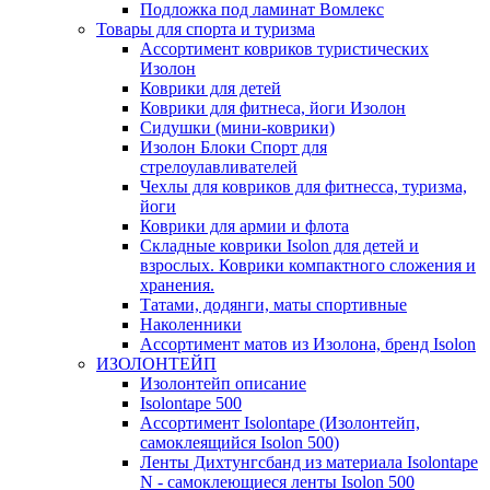
Подложка под ламинат Вомлекс
Товары для спорта и туризма
Ассортимент ковриков туристических
Изолон
Коврики для детей
Коврики для фитнеса, йоги Изолон
Сидушки (мини-коврики)
Изолон Блоки Спорт для
стрелоулавливателей
Чехлы для ковриков для фитнесса, туризма,
йоги
Коврики для армии и флота
Складные коврики Isolon для детей и
взрослых. Коврики компактного сложения и
хранения.
Татами, додянги, маты спортивные
Наколенники
Ассортимент матов из Изолона, бренд Isolon
ИЗОЛОНТЕЙП
Изолонтейп описание
Isolontape 500
Ассортимент Isolontape (Изолонтейп,
самоклеящийся Isolon 500)
Ленты Дихтунгсбанд из материала Isolontape
N - самоклеющиеся ленты Isolon 500