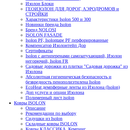
Изолон Блоки
ГЕОИЗОЛОН ДЛЯ ДОРОГ, АЭРОДРОМОВ и
СТРОЙКИ
Характеристики Isolon 500 и 300
Новинки бренда Isolon
Бренд NOLOSI
ISOLON FASADE
Isolon PF, Isolontape PF перфорированные
Компенсатор Изолонтейп Дор
Сертификаты
Isolon с антиперенами самозатухающий, Изолон
негорючий, Isolon FR
Садовые дорожки из плитки "Садовая дорожка" из
Изолона
Абсолютная гигиеническая безопасность и
безвредность пенополиэтилена Isolon
EcoHeat демпферные ленты из Изолона (Isolon)
Доп услуги и опции Изолона
Полимерный лист isolon
Ковры ISOLON
Описание
Рекомендации по выбору
Сидушки из Isolon
Складные ковры ISOLON
Ковры КЛАССИКА, Кемпинг