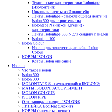
Технические характеристики Isolontape
(Изолонтейп)
Цокольные ленты из Изолонтейп
Ленты Isolontape - самоклеющиеся ленты из
Isolon 500 для строительства
Isolontape N (низкой адгезии) -
характеристики
Ленты Isolontape 500 N для сендвич панелей
Isolontape 100
Isolon Colour
Изолон для творчества, линейка Isolon
Colour
КОВРЫ ISOLON
Ковры Isolon описание
Изолон
Что такое изолон
Isolon 500
Isolon 300
ISOLONTAPE ® - самоклеящийся ISOLON®
МАТЫ ISOLON. АССОРТИМЕНТ
ISOLON COLOUR
ISOLON PIPE
Отражающая изоляция ISOLON®
ЛИНЕЙКА EcoHeat (Экохит)
КОВРЫ (карематы - пенки)