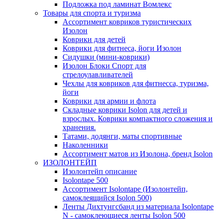
Подложка под ламинат Вомлекс
Товары для спорта и туризма
Ассортимент ковриков туристических
Изолон
Коврики для детей
Коврики для фитнеса, йоги Изолон
Сидушки (мини-коврики)
Изолон Блоки Спорт для
стрелоулавливателей
Чехлы для ковриков для фитнесса, туризма,
йоги
Коврики для армии и флота
Складные коврики Isolon для детей и
взрослых. Коврики компактного сложения и
хранения.
Татами, додянги, маты спортивные
Наколенники
Ассортимент матов из Изолона, бренд Isolon
ИЗОЛОНТЕЙП
Изолонтейп описание
Isolontape 500
Ассортимент Isolontape (Изолонтейп,
самоклеящийся Isolon 500)
Ленты Дихтунгсбанд из материала Isolontape
N - самоклеющиеся ленты Isolon 500