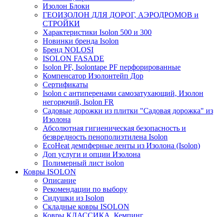
Изолон Блоки
ГЕОИЗОЛОН ДЛЯ ДОРОГ, АЭРОДРОМОВ и
СТРОЙКИ
Характеристики Isolon 500 и 300
Новинки бренда Isolon
Бренд NOLOSI
ISOLON FASADE
Isolon PF, Isolontape PF перфорированные
Компенсатор Изолонтейп Дор
Сертификаты
Isolon с антиперенами самозатухающий, Изолон
негорючий, Isolon FR
Садовые дорожки из плитки "Садовая дорожка" из
Изолона
Абсолютная гигиеническая безопасность и
безвредность пенополиэтилена Isolon
EcoHeat демпферные ленты из Изолона (Isolon)
Доп услуги и опции Изолона
Полимерный лист isolon
Ковры ISOLON
Описание
Рекомендации по выбору
Сидушки из Isolon
Складные ковры ISOLON
Ковры КЛАССИКА, Кемпинг