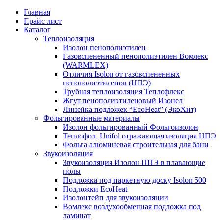
Главная
Прайс лист
Каталог
Теплоизоляция
Изолон пенополиэтилен
Газовспененный пенополиэтилен Вомлекс
(WARMLEX)
Отличия Isolon от газовспененных
пенополиэтиленов (НПЭ)
Трубная теплоизоляция Теплофлекс
Жгут пенополиэтиленовый Изонел
Линейка подложек “EcoHeat” (ЭкоХит)
Фольгированные материалы
Изолон фольгированный Фольгоизолон
Теплофол, Unifol отражающая изоляция НПЭ
Фольга алюминевая строительная для бани
Звукоизоляция
Звукоизоляция Изолон ППЭ в плавающие
полы
Подложка под паркетную доску Isolon 500
Подложки EcoHeat
Изолонтейп для звукоизоляции
Вомлекс воздухообменная подложка под
ламинат