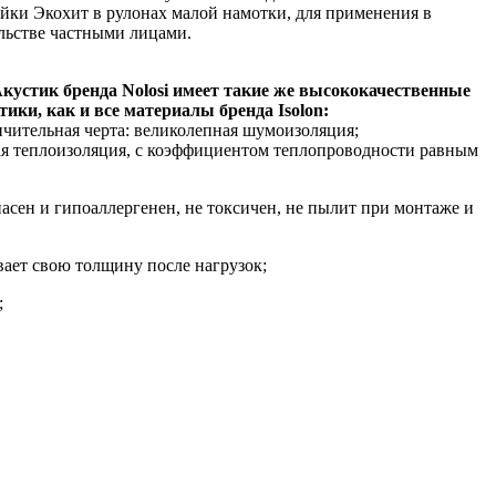
ки Экохит в рулонах малой намотки, для применения в
льстве частными лицами.
кустик бренда N
olosi
имеет такие же высококачественные
тики, как и все материалы бренда
Isolon:
чительная черта: великолепная шумоизоляция;
я теплоизоляция, с коэффициентом теплопроводности равным
пасен и гипоаллергенен, не токсичен, не пылит при монтаже и
ивает свою толщину после нагрузок;
;