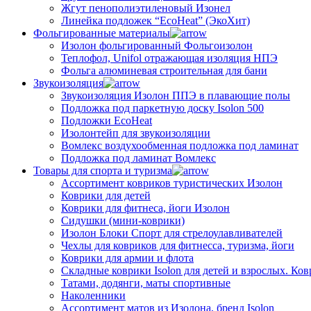
Жгут пенополиэтиленовый Изонел
Линейка подложек “EcoHeat” (ЭкоХит)
Фольгированные материалы
Изолон фольгированный Фольгоизолон
Теплофол, Unifol отражающая изоляция НПЭ
Фольга алюминевая строительная для бани
Звукоизоляция
Звукоизоляция Изолон ППЭ в плавающие полы
Подложка под паркетную доску Isolon 500
Подложки EcoHeat
Изолонтейп для звукоизоляции
Вомлекс воздухообменная подложка под ламинат
Подложка под ламинат Вомлекс
Товары для спорта и туризма
Ассортимент ковриков туристических Изолон
Коврики для детей
Коврики для фитнеса, йоги Изолон
Сидушки (мини-коврики)
Изолон Блоки Спорт для стрелоулавливателей
Чехлы для ковриков для фитнесса, туризма, йоги
Коврики для армии и флота
Складные коврики Isolon для детей и взрослых. Ко
Татами, додянги, маты спортивные
Наколенники
Ассортимент матов из Изолона, бренд Isolon