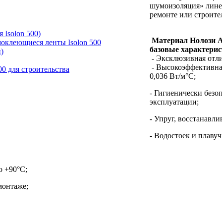
шумоизоляция» линей
ремонте или строите
 Isolon 500)
Материал Нолози А
моклеющиеся ленты Isolon 500
базовые характерис
)
- Эксклюзивная отли
- Высокоэффективна
00 для строительства
0,036 Вт/м°С;
- Гигиенически безо
эксплуатации;
- Упруг, восстанавл
- Водостоек и плавуч
о +90°С;
монтаже;