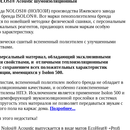
NOLOSI®
Acoustic шумоизоляционный
нда NOLOSI® (НОЛОЗИ) производства Ижевского завода
а бренда ISOLON®. Все марки пенополиэтилена бренда
я по новейшей методике физической сшивки, с персональным
икальных реагентов, придающих новым маркам особую
 характеристику.
физически сшитый вспененный полиэтилен с улучшенными
твами.
ниверсальный материал, обладающий эксклюзивными
и свойствами, и отличными теплоизоляционными
с сохранением всех положительных характеристик
яции, имеющихся у Isolon 500.
листам, вспененный полиэтилен любого бренда не обладает в
оляционными качествами, и особенно газовспененные
тилены НПЭ. Исключением является применение Isolon 500 и
ве демпфирующей звукоизоляционной прослойки в системах
ругость этих материалов не позволяет передаваться звукам с
го пола на каркас дома.
Подробнее...
н этого недостатка!
Nolosi® Acoustic выпускается в виде матов EcoHeat® «Profi