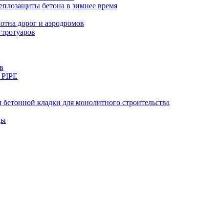
еплозащиты бетона в зимнее время
тна дорог и аэродромов
 тротуаров
в
 PIPE
 бетонной кладки для монолитного строительства
ды