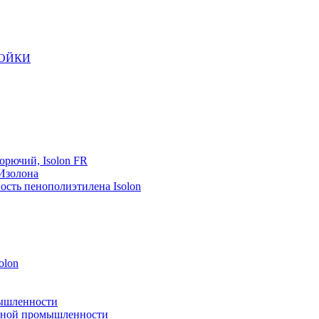
РОЙКИ
орючий, Isolon FR
 Изолона
ость пенополиэтилена Isolon
olon
мышленности
рейной промышленности