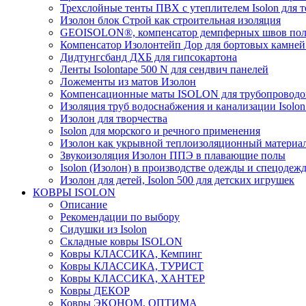
Трехслойные тенты ПВХ с утеплителем Isolon для т
Изолон блок Строй как строительная изоляция
GEOISOLON®, компенсатор демпферных швов поло
Компенсатор Изолонтейп Дор для бортовых камней
Дидтунгсбанд ДХБ для гипсокартона
Ленты Isolontape 500 N для сендвич панелей
Ложементы из матов Изолон
Компенсационные маты ISOLON для трубопроводо
Изоляция труб водоснабжения и канализации Isolon
Изолон для творчества
Isolon для морского и речного применения
Изолон как укрывной теплоизоляционный материал
Звукоизоляция Изолон ППЭ в плавающие полы
Isolon (Изолон) в производстве одежды и спецодеж
Изолон для детей, Isolon 500 для детских игрушек
КОВРЫ ISOLON
Описание
Рекомендации по выбору
Сидушки из Isolon
Складные ковры ISOLON
Ковры КЛАССИКА, Кемпинг
Ковры КЛАССИКА, ТУРИСТ
Ковры КЛАССИКА, ХАНТЕР
Ковры ДЕКОР
Ковры ЭКОНОМ, ОПТИМА