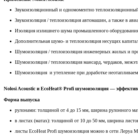
Звукоизоляционный и одномоментно теплоизоляционный 
Звукоизоляция / теплоизоляция автомашин, а также в авиа
Изоляция излишнего шума промышленного оборудования
Дополнительная шумо- и теплоизоляция несущих капитал
Шумоизоляция / теплоизоляция инженерных жилых и пр
Шумоизоляция / теплоизоляция мансард, чердаков, межэт
Шумоизоляция и утепление при доработке неотапливаемых
N
olosi
Acoustic
и EcoHeat® Profi шумоизоляция
— эффекти
Форма выпуска
рулонами: толщиной от 4 до 15 мм, ширина рулонного мате
в листах (матах): толщиной от 10 до 50 мм, ширина листов
листы EcoHeat Profi шумоизоляция можно в сети Леруа 