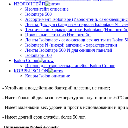
ИЗОЛОНТЕЙП
Изолонтейп описание
Isolontape 500
Ассортимент Isolontape (Изолонтейп, самоклеящийся
Ленты Дихтунгсбанд из материала Isolontape N - са
Технические характеристики Isolontape (Изолонтейп
Цокольные ленты из Изолонтейп
Ленты Isolontape - самоклеющиеся ленты из Isolon 5
Isolontape N (низкой адгезии) - характеристики
Ленты Isolontape 500 N для сендвич панелей
Isolontape 100
Isolon Colour
Изолон для творчества, линейка Isolon Colour
КОВРЫ ISOLON
Ковры Isolon описание
- Устойчив к воздействию бактерий плесени, не гниет;
- Имеет большой диапазон температур эксплуатации от -60°С д
- Имеет маленький вес, удобен и прост в использовании и при 
- Имеет долгий срок службы, более 50 лет.
Применение N
olosi
Acoustic