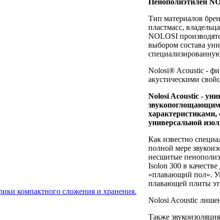
Пенополиэтилен 
Тип материалов бре
пластмасс, владельц
NOLOSI производятс
выбором состава ун
специализированную
Nolosi® Acoustic - 
акустическими свойс
N
olosi
Acoustic - у
звукопоглощающим
характеристиками, 
универсальной изол
Как известно специа
полной мере звукоиз
несшитые пенополиэ
Isolon 300 в качест
«плавающий пол». Уп
плавающей плиты это
врики компактного сложения и хранения.
Nolosi Acoustic лише
Также звукоизоляция 