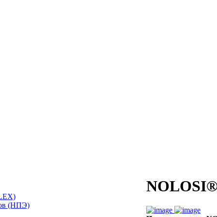
NOLOSI® 
LEX)
ов (НПЭ)