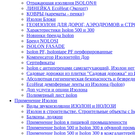
Отражающая изоляция ISOLON®
ЛИНЕЙКА EcoHeat (Экохит)
КОВРЫ (карематы - пенки)
Изолон Блоки
ГЕОИЗОЛОН ДЛЯ ДОРОГ, АЭРОДРОМОВ и СТ
Характеристики Isolon 500 и 300
Новинки бренда Isolon
Бренд NOLOSI
ISOLON FASADE
Isolon PF, Isolontape PF перфорированные
Компенсатор Изолонтейп Дор
Сертификаты
Isolon с антиперенами самозатухающий, Изолон нег
Садовые дорожки из плитки "Садовая дорожка" из
Абсолютная гигиеническая безопасность и безвредн
EcoHeat демпферные ленты из Изолона (Isolon)
Доп услуги и опции Изолона
Полимерный лист isolon
Применение Изолон
Виды звукоизоляции ИЗОЛОН и НОЛОЗИ
Изолон в строительстве. Строительные объекты с Is
Балконы, лоджии
Применение Isolon в пищевой промышленности
Применение Isolon 500 и Isolon 300 в обувной про
Применение Isolon 500 и Isolon 300 в кожгаланте