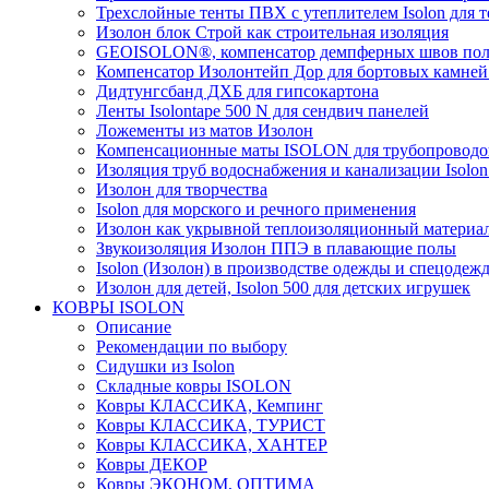
Трехслойные тенты ПВХ с утеплителем Isolon для т
Изолон блок Строй как строительная изоляция
GEOISOLON®, компенсатор демпферных швов поло
Компенсатор Изолонтейп Дор для бортовых камней
Дидтунгсбанд ДХБ для гипсокартона
Ленты Isolontape 500 N для сендвич панелей
Ложементы из матов Изолон
Компенсационные маты ISOLON для трубопроводо
Изоляция труб водоснабжения и канализации Isolon
Изолон для творчества
Isolon для морского и речного применения
Изолон как укрывной теплоизоляционный материал
Звукоизоляция Изолон ППЭ в плавающие полы
Isolon (Изолон) в производстве одежды и спецодеж
Изолон для детей, Isolon 500 для детских игрушек
КОВРЫ ISOLON
Описание
Рекомендации по выбору
Сидушки из Isolon
Складные ковры ISOLON
Ковры КЛАССИКА, Кемпинг
Ковры КЛАССИКА, ТУРИСТ
Ковры КЛАССИКА, ХАНТЕР
Ковры ДЕКОР
Ковры ЭКОНОМ, ОПТИМА