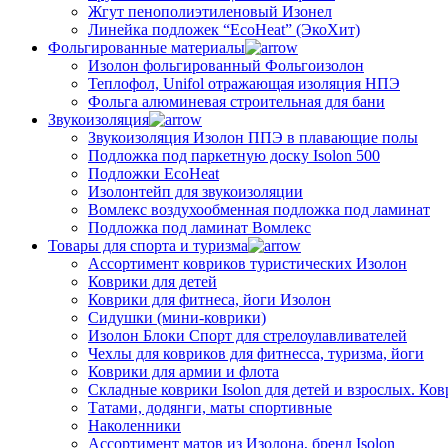
Жгут пенополиэтиленовый Изонел
Линейка подложек “EcoHeat” (ЭкоХит)
Фольгированные материалы
Изолон фольгированный Фольгоизолон
Теплофол, Unifol отражающая изоляция НПЭ
Фольга алюминевая строительная для бани
Звукоизоляция
Звукоизоляция Изолон ППЭ в плавающие полы
Подложка под паркетную доску Isolon 500
Подложки EcoHeat
Изолонтейп для звукоизоляции
Вомлекс воздухообменная подложка под ламинат
Подложка под ламинат Вомлекс
Товары для спорта и туризма
Ассортимент ковриков туристических Изолон
Коврики для детей
Коврики для фитнеса, йоги Изолон
Сидушки (мини-коврики)
Изолон Блоки Спорт для стрелоулавливателей
Чехлы для ковриков для фитнесса, туризма, йоги
Коврики для армии и флота
Складные коврики Isolon для детей и взрослых. Ко
Татами, додянги, маты спортивные
Наколенники
Ассортимент матов из Изолона, бренд Isolon