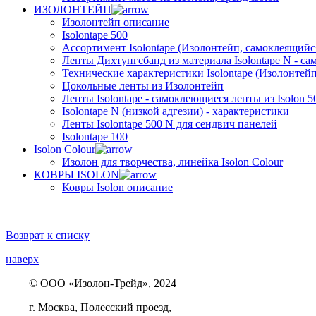
ИЗОЛОНТЕЙП
Изолонтейп описание
Isolontape 500
Ассортимент Isolontape (Изолонтейп, самоклеящийся
Ленты Дихтунгсбанд из материала Isolontape N - са
Технические характеристики Isolontape (Изолонтейп
Цокольные ленты из Изолонтейп
Ленты Isolontape - самоклеющиеся ленты из Isolon 5
Isolontape N (низкой адгезии) - характеристики
Ленты Isolontape 500 N для сендвич панелей
Isolontape 100
Isolon Colour
Изолон для творчества, линейка Isolon Colour
КОВРЫ ISOLON
Ковры Isolon описание
Возврат к списку
наверх
© ООО «Изолон-Трейд», 2024
г. Москва, Полесский проезд,