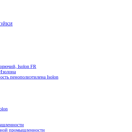
РОЙКИ
орючий, Isolon FR
 Изолона
ость пенополиэтилена Isolon
olon
мышленности
рейной промышленности