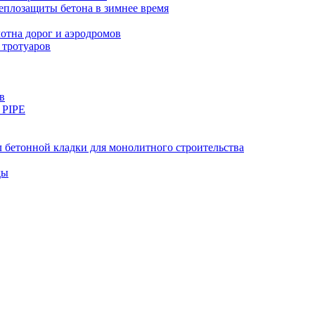
еплозащиты бетона в зимнее время
тна дорог и аэродромов
 тротуаров
в
 PIPE
 бетонной кладки для монолитного строительства
ды