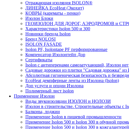
Отражающая изоляция ISOLON®
ЛИНЕЙКА EcoHeat (Экохит)
КОВРЫ (карематы - пенки)
Изолон Блоки
ГЕОИЗОЛОН ДЛЯ ДОРОГ, АЭРОДРОМОВ и СТ
Характеристики Isolon 500 и 300
Новинки бренда Isolon
Бренд NOLOSI
ISOLON FASADE
Isolon PF, Isolontape PF перфорированные
Компенсатор Изолонтейп Дор
Сертификаты
Isolon с антиперенами самозатухающий, Изолон нег
Садовые дорожки из плитки "Садовая дорожка" из
Абсолютная гигиеническая безопасность и безвредн
EcoHeat демпферные ленты из Изолона (Isolon)
Доп услуги и опции Изолона
Полимерный лист isolon
Применение Изолон
Виды звукоизоляции ИЗОЛОН и НОЛОЗИ
Изолон в строительстве. Строительные объекты с Is
Балконы, лоджии
Применение Isolon в пищевой промышленности
Применение Isolon 500 и Isolon 300 в обувной про
Применение Isolon 500 и Isolon 300 в кожгаланте