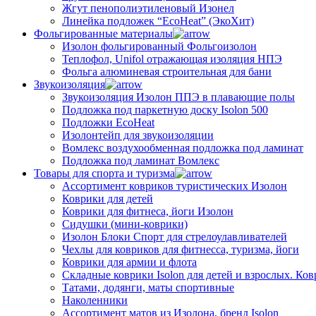
Жгут пенополиэтиленовый Изонел
Линейка подложек “EcoHeat” (ЭкоХит)
Фольгированные материалы
Изолон фольгированный Фольгоизолон
Теплофол, Unifol отражающая изоляция НПЭ
Фольга алюминевая строительная для бани
Звукоизоляция
Звукоизоляция Изолон ППЭ в плавающие полы
Подложка под паркетную доску Isolon 500
Подложки EcoHeat
Изолонтейп для звукоизоляции
Вомлекс воздухообменная подложка под ламинат
Подложка под ламинат Вомлекс
Товары для спорта и туризма
Ассортимент ковриков туристических Изолон
Коврики для детей
Коврики для фитнеса, йоги Изолон
Сидушки (мини-коврики)
Изолон Блоки Спорт для стрелоулавливателей
Чехлы для ковриков для фитнесса, туризма, йоги
Коврики для армии и флота
Складные коврики Isolon для детей и взрослых. Ко
Татами, додянги, маты спортивные
Наколенники
Ассортимент матов из Изолона, бренд Isolon