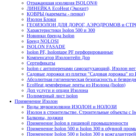
Отражающая изоляция ISOLON®
ЛИНЕЙКА EcoHeat (Экохит)
КОВРЫ (карематы - пенки)
Изолон Блоки
ГЕОИЗОЛОН ДЛЯ ДОРОГ, АЭРОДРОМОВ и СТ
Характеристики Isolon 500 и 300
Новинки бренда Isolon
Бренд NOLOSI
ISOLON FASADE
Isolon PF, Isolontape PF перфорированные
Компенсатор Изолонтейп Дор
Сертификаты
Isolon с антиперенами самозатухающий, Изолон нег
Садовые дорожки из плитки "Садовая дорожка" из
Абсолютная гигиеническая безопасность и безвредн
EcoHeat демпферные ленты из Изолона (Isolon)
Доп услуги и опции Изолона
Полимерный лист isolon
Применение Изолон
Виды звукоизоляции ИЗОЛОН и НОЛОЗИ
Изолон в строительстве. Строительные объекты с Is
Балконы, лоджии
Применение Isolon в пищевой промышленности
Применение Isolon 500 и Isolon 300 в обувной про
Применение Isolon 500 и Isolon 300 в кожгаланте