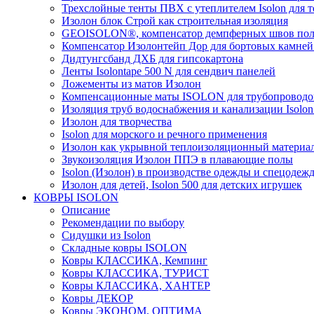
Трехслойные тенты ПВХ с утеплителем Isolon для т
Изолон блок Строй как строительная изоляция
GEOISOLON®, компенсатор демпферных швов поло
Компенсатор Изолонтейп Дор для бортовых камней
Дидтунгсбанд ДХБ для гипсокартона
Ленты Isolontape 500 N для сендвич панелей
Ложементы из матов Изолон
Компенсационные маты ISOLON для трубопроводо
Изоляция труб водоснабжения и канализации Isolon
Изолон для творчества
Isolon для морского и речного применения
Изолон как укрывной теплоизоляционный материал
Звукоизоляция Изолон ППЭ в плавающие полы
Isolon (Изолон) в производстве одежды и спецодеж
Изолон для детей, Isolon 500 для детских игрушек
КОВРЫ ISOLON
Описание
Рекомендации по выбору
Сидушки из Isolon
Складные ковры ISOLON
Ковры КЛАССИКА, Кемпинг
Ковры КЛАССИКА, ТУРИСТ
Ковры КЛАССИКА, ХАНТЕР
Ковры ДЕКОР
Ковры ЭКОНОМ, ОПТИМА