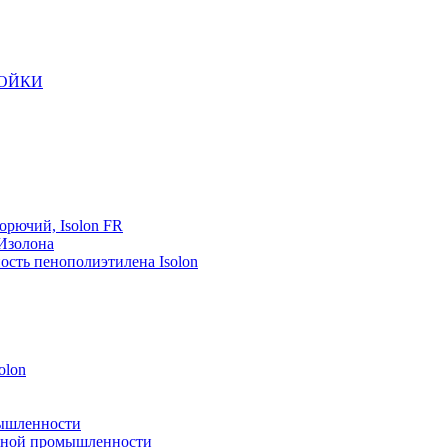
РОЙКИ
орючий, Isolon FR
 Изолона
ость пенополиэтилена Isolon
olon
мышленности
рейной промышленности