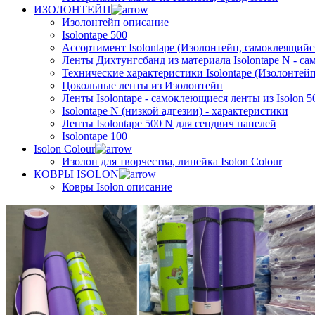
ИЗОЛОНТЕЙП
Изолонтейп описание
Isolontape 500
Ассортимент Isolontape (Изолонтейп, самоклеящийся
Ленты Дихтунгсбанд из материала Isolontape N - са
Технические характеристики Isolontape (Изолонтейп
Цокольные ленты из Изолонтейп
Ленты Isolontape - самоклеющиеся ленты из Isolon 5
Isolontape N (низкой адгезии) - характеристики
Ленты Isolontape 500 N для сендвич панелей
Isolontape 100
Isolon Colour
Изолон для творчества, линейка Isolon Colour
КОВРЫ ISOLON
Ковры Isolon описание