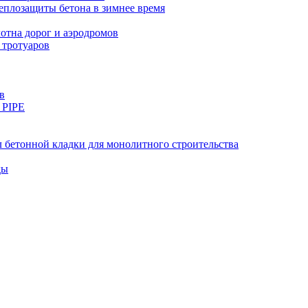
еплозащиты бетона в зимнее время
тна дорог и аэродромов
 тротуаров
в
 PIPE
 бетонной кладки для монолитного строительства
ды