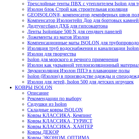
Трехслойные тенты ПВХ с утеплителем Isolon для т
Изолон блок Строй как строительная изоляция
GEOISOLON®, компенсатор демпферных швов поло
Компенсатор Изолонтейп Дор для бортовых камней
Дидтунгсбанд ДХБ для гипсокартона
Ленты Isolontape 500 N для сендвич панелей
Ложементы из матов Изолон
Компенсационные маты ISOLON для трубопроводо
Изоляция труб водоснабжения и канализации Isolon
Изолон для творчества
Isolon для морского и речного применения
Изолон как укрывной теплоизоляционный материал
Звукоизоляция Изолон ППЭ в плавающие полы
Isolon (Изолон) в производстве одежды и спецодеж
Изолон для детей, Isolon 500 для детских игрушек
КОВРЫ ISOLON
Описание
Рекомендации по выбору
Сидушки из Isolon
Складные ковры ISOLON
Ковры КЛАССИКА, Кемпинг
Ковры КЛАССИКА, ТУРИСТ
Ковры КЛАССИКА, ХАНТЕР
Ковры ДЕКОР
Ковры ЭКОНОМ, ОПТИМА