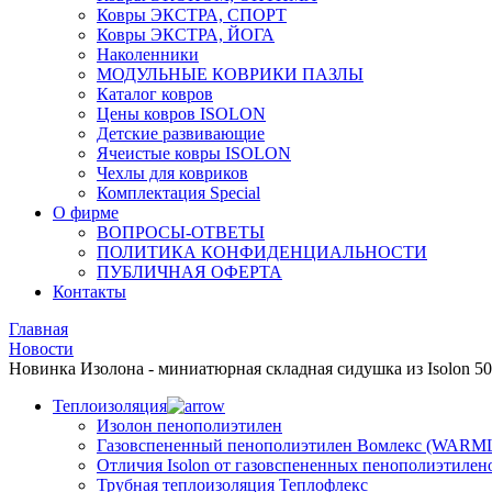
Ковры ЭКСТРА, СПОРТ
Ковры ЭКСТРА, ЙОГА
Наколенники
МОДУЛЬНЫЕ КОВРИКИ ПАЗЛЫ
Каталог ковров
Цены ковров ISOLON
Детские развивающие
Ячеистые ковры ISOLON
Чехлы для ковриков
Комплектация Special
О фирме
ВОПРОСЫ-ОТВЕТЫ
ПОЛИТИКА КОНФИДЕНЦИАЛЬНОСТИ
ПУБЛИЧНАЯ ОФЕРТА
Контакты
Главная
Новости
Новинка Изолона - миниатюрная складная сидушка из Isolon 5
Теплоизоляция
Изолон пенополиэтилен
Газовспененный пенополиэтилен Вомлекс (WARM
Отличия Isolon от газовспененных пенополиэтилен
Трубная теплоизоляция Теплофлекс