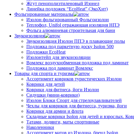
Жгут пенополиэтиленовый Изонел
Линейка подложек “EcoHeat” (ЭкоХит)
Фольгированные материалы
Изолон фольгированный Фольгоизолон
Теплофол, Unifol отражающая изоляция НПЭ
Фольга алюминевая строительная для бани
Звукоизоляция
Звукоизоляция Изолон ППЭ в плавающие полы
Подложка под паркетную доску Isolon 500
Подложки EcoHeat
Изолонтейп для звукоизоляции
Вомлекс воздухообменная подложка под ламинат
Подложка под ламинат Вомлекс
Товары для спорта и туризма
Ассортимент ковриков туристических Изолон
Коврики для детей
Коврики для фитнеса, йоги Изолон
Сидушки (мини-коврики)
Изолон Блоки Спорт для стрелоулавливателей
Чехлы для ковриков для фитнесса, туризма, йоги
Коврики для армии и флота
Складные коврики Isolon для детей и взрослых. Ко
Татами, додянги, маты спортивные
Наколенники
Ассортимент матов из Изолона, бренд Isolon