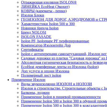
Отражающая изоляция ISOLON®
ЛИНЕЙКА EcoHeat (Экохит)
КОВРЫ (карематы - пенки)
Изолон Блоки
ГЕОИЗОЛОН ДЛЯ ДОРОГ, АЭРОДРОМОВ и СТ
Характеристики Isolon 500 и 300
Новинки бренда Isolon
Бренд NOLOSI
ISOLON FASADE
Isolon PF, Isolontape PF перфорированные
Компенсатор Изолонтейп Дор
Сертификаты
Isolon с антиперенами самозатухающий, Изолон нег
Садовые дорожки из плитки "Садовая дорожка" из
Абсолютная гигиеническая безопасность и безвредн
EcoHeat демпферные ленты из Изолона (Isolon)
Доп услуги и опции Изолона
Полимерный лист isolon
Применение Изолон
Виды звукоизоляции ИЗОЛОН и НОЛОЗИ
Изолон в строительстве. Строительные объекты с Is
Балконы, лоджии
Применение Isolon в пищевой промышленности
Применение Isolon 500 и Isolon 300 в обувной про
Применение Isolon 500 и Isolon 300 в кожгаланте