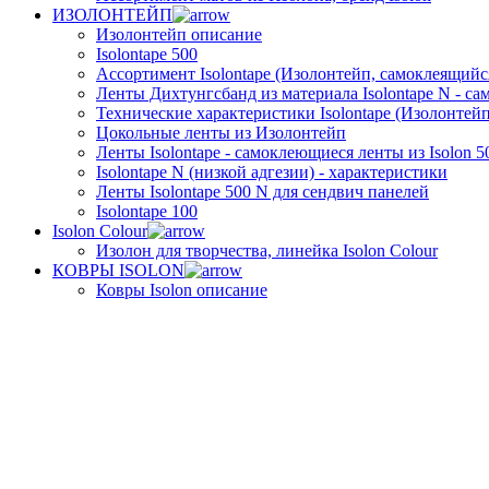
ИЗОЛОНТЕЙП
Изолонтейп описание
Isolontape 500
Ассортимент Isolontape (Изолонтейп, самоклеящийся
Ленты Дихтунгсбанд из материала Isolontape N - са
Технические характеристики Isolontape (Изолонтейп
Цокольные ленты из Изолонтейп
Ленты Isolontape - самоклеющиеся ленты из Isolon 5
Isolontape N (низкой адгезии) - характеристики
Ленты Isolontape 500 N для сендвич панелей
Isolontape 100
Isolon Colour
Изолон для творчества, линейка Isolon Colour
КОВРЫ ISOLON
Ковры Isolon описание