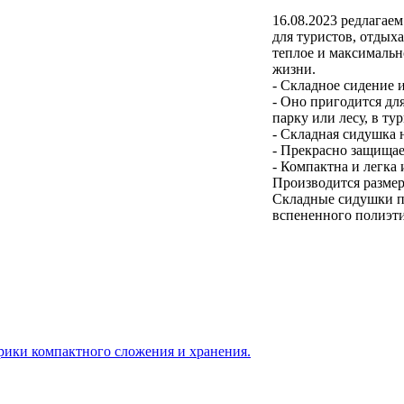
16.08.2023
редлагаем
для туристов, отдых
теплое и максимальн
жизни.
- Складное сидение 
- Оно пригодится дл
парку или лесу, в ту
- Складная сидушка н
- Прекрасно защищае
- Компактна и легка 
Производится размеро
Складные сидушки пр
вспененного полиэтил
врики компактного сложения и хранения.