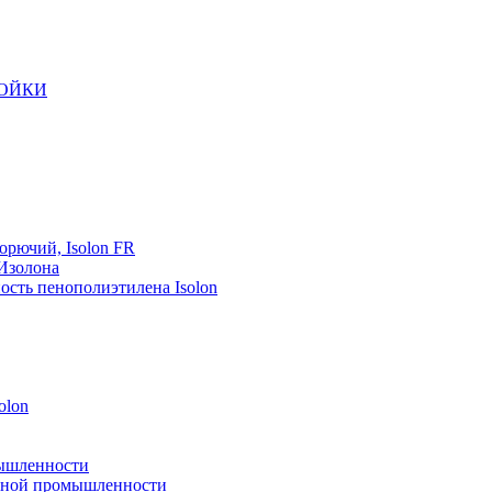
РОЙКИ
орючий, Isolon FR
 Изолона
ость пенополиэтилена Isolon
olon
мышленности
рейной промышленности