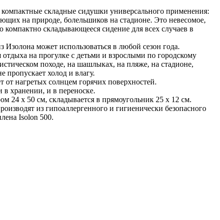
 компактные складные сидушки универсального применения:
ающих на природе, болельшиков на стадионе. Это невесомое,
о компактно складывающееся сидение для всех случаев в
из Изолона может использоваться в любой сезон года.
я отдыха на прогулке с детьми и взрослыми по городскому
ристическом походе, на шашлыках, на пляже, на стадионе,
е пропускает холод и влагу.
т от нагретых солнцем горячих поверхностей.
и в хранении, и в переноске.
м 24 х 50 см, складывается в прямоугольник 25 х 12 см.
оизводят из гипоаллергенного и гигиенически безопасного
ена Isolon 500.