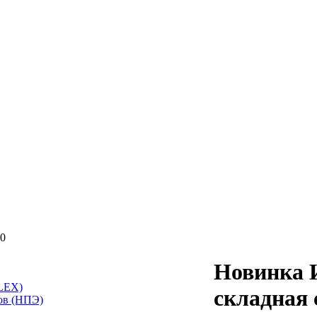
00
Новинка 
LEX)
складная 
ов (НПЭ)