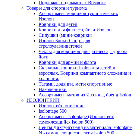
Подложка под ламинат Вомлекс
Товары для спорта и туризма
Ассортимент ковриков туристических
Изолон
Коврики для детей
Коврики для фитнеса, йоги Изолон
Сидушки (мини-коврики)
Изолон Блоки Спорт для
стрелоулавливателей
Чехлы для ковриков для фитнесса, туризма,
йоги
Коврики для армии и флота
Складные коврики Isolon для детей и
взрослых. Коврики компактного сложения и
хранения.
Татами, додянги, маты спортивные
Наколенники
Ассортимент матов из Изолона, бренд Isolon
ИЗОЛОНТЕЙП
Изолонтейп описание
Isolontape 500
Ассортимент Isolontape (Изолонтейп,
самоклеящийся Isolon 500)
Ленты Дихтунгсбанд из материала Isolontape
N - самоклеющиеся ленты Isolon 500