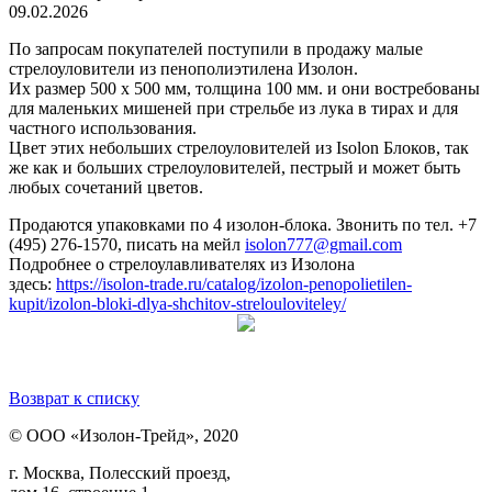
09.02.2026
По запросам покупателей поступили в продажу малые
стрелоуловители из пенополиэтилена Изолон.
Их размер 500 х 500 мм, толщина 100 мм. и они востребованы
для маленьких мишеней при стрельбе из лука в тирах и для
частного использования.
Цвет этих небольших стрелоуловителей из Isolon Блоков, так
же как и больших стрелоуловителей, пестрый и может быть
любых сочетаний цветов.
Продаются упаковками по 4 изолон-блока. Звонить по тел. +7
(495) 276-1570, писать на мейл
isolon777@gmail.com
Подробнее о стрелоулавливателях из Изолона
здесь:
https://isolon-trade.ru/catalog/izolon-penopolietilen-
kupit/izolon-bloki-dlya-shchitov-strelouloviteley/
Возврат к списку
© ООО «Изолон-Трейд», 2020
г. Москва, Полесский проезд,