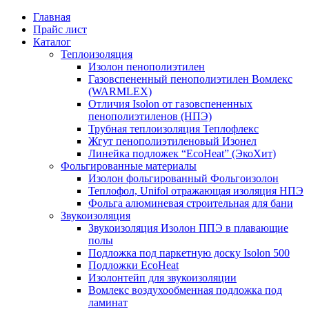
Главная
Прайс лист
Каталог
Теплоизоляция
Изолон пенополиэтилен
Газовспененный пенополиэтилен Вомлекс
(WARMLEX)
Отличия Isolon от газовспененных
пенополиэтиленов (НПЭ)
Трубная теплоизоляция Теплофлекс
Жгут пенополиэтиленовый Изонел
Линейка подложек “EcoHeat” (ЭкоХит)
Фольгированные материалы
Изолон фольгированный Фольгоизолон
Теплофол, Unifol отражающая изоляция НПЭ
Фольга алюминевая строительная для бани
Звукоизоляция
Звукоизоляция Изолон ППЭ в плавающие
полы
Подложка под паркетную доску Isolon 500
Подложки EcoHeat
Изолонтейп для звукоизоляции
Вомлекс воздухообменная подложка под
ламинат