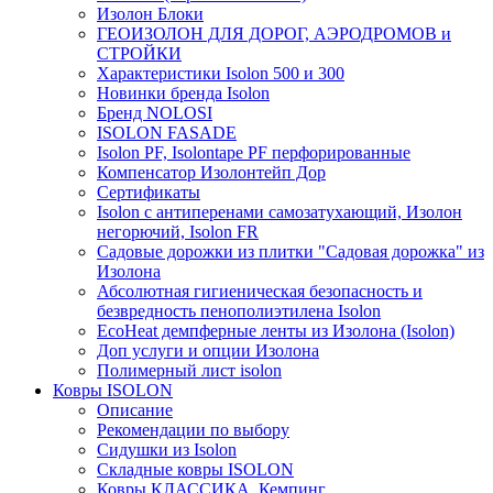
Изолон Блоки
ГЕОИЗОЛОН ДЛЯ ДОРОГ, АЭРОДРОМОВ и
СТРОЙКИ
Характеристики Isolon 500 и 300
Новинки бренда Isolon
Бренд NOLOSI
ISOLON FASADE
Isolon PF, Isolontape PF перфорированные
Компенсатор Изолонтейп Дор
Сертификаты
Isolon с антиперенами самозатухающий, Изолон
негорючий, Isolon FR
Садовые дорожки из плитки "Садовая дорожка" из
Изолона
Абсолютная гигиеническая безопасность и
безвредность пенополиэтилена Isolon
EcoHeat демпферные ленты из Изолона (Isolon)
Доп услуги и опции Изолона
Полимерный лист isolon
Ковры ISOLON
Описание
Рекомендации по выбору
Сидушки из Isolon
Складные ковры ISOLON
Ковры КЛАССИКА, Кемпинг