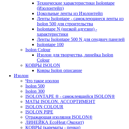
Технические характеристики Isolontape
(Изолонтейп)
Цокольные ленты из Изолонтейп
Ленты Isolontape - самоклеющиеся ленты из
Isolon 500 для строительства
Isolontape N (низкой адгезии) -
характеристики
Ленты Isolontape 500 N для сендвич панелей
Isolontape 100
Isolon Colour
Изолон для творчества, линейка Isolon
Colour
КОВРЫ ISOLON
Ковры Isolon описание
Изолон
Что такое изолон
Isolon 500
Isolon 300
ISOLONTAPE ® - самоклеящийся ISOLON®
МАТЫ ISOLON. АССОРТИМЕНТ
ISOLON COLOUR
ISOLON PIPE
Отражающая изоляция ISOLON®
ЛИНЕЙКА EcoHeat (Экохит)
КОВРЫ (карематы - пенки)