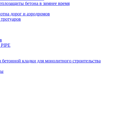
еплозащиты бетона в зимнее время
тна дорог и аэродромов
 тротуаров
в
 PIPE
 бетонной кладки для монолитного строительства
ды