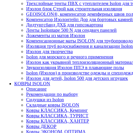
Трехслойные тенты ПВХ с утеплителем Isolon для т
Изолон блок Строй как строительная изоляция
GEOISOLON®, компенсатор демпферных швов поло
Компенсатор Изолонтейп Дор для бортовых камней
Дидтунгсбанд ДХБ для гипсокартона
Ленты Isolontape 500 N для сендвич панелей
Ложементы из матов Изолон
Компенсационные маты ISOLON для трубопроводо
Изоляция труб водоснабжения и канализации Isolon
Изолон для творчества
Isolon для морского и речного применения
Изолон как укрывной теплоизоляционный материал
Звукоизоляция Изолон ППЭ в плавающие полы
Isolon (Изолон) в производстве одежды и спецодеж
Изолон для детей, Isolon 500 для детских игрушек
КОВРЫ ISOLON
Описание
Рекомендации по выбору
Сидушки из Isolon
Складные ковры ISOLON
Ковры КЛАССИКА, Кемпинг
Ковры КЛАССИКА, ТУРИСТ
Ковры КЛАССИКА, ХАНТЕР
Ковры ДЕКОР
Ковры ЭКОНОМ, ОПТИМА