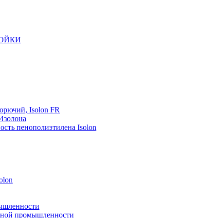
РОЙКИ
орючий, Isolon FR
 Изолона
ость пенополиэтилена Isolon
olon
мышленности
рейной промышленности