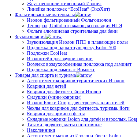
Жгут пенополиэтиленовый Изонел
Линейка подложек “EcoHeat” (ЭкоХит)
Фольгированные материалы
Изолон фольгированный Фольгоизолон
Теплофол, Unifol отражающая изоляция НПЭ
Фольга алюминевая строительная для бани
Звукоизоляция
Звукоизоляция Изолон ППЭ в плавающие полы
Подложка под паркетную доску Isolon 500
Подложки EcoHeat
Изолонтейп для звукоизоляции
Вомлекс воздухообменная подложка под ламинат
Подложка под ламинат Вомлекс
Товары для спорта и туризма
Ассортимент ковриков туристических Изолон
Коврики для детей
Коврики для фитнеса, йоги Изолон
Сидушки (мини-коврики)
Изолон Блоки Спорт для стрелоулавливателей
Чехлы для ковриков для фитнесса, туризма, йоги
Коврики для армии и флота
Складные коврики Isolon для детей и взрослых. Ко
Татами, додянги, маты спортивные
Наколенники
Ассортимент матов из Изолона, бренд Isolon