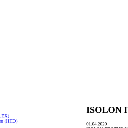
ISOLON
LEX)
ов (НПЭ)
01.04.2020