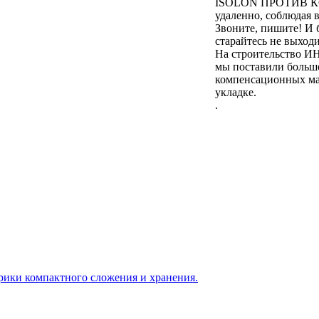
ISOLON ПРОТИВ КО
удаленно, соблюдая 
Звоните, пишите! И 
старайтесь не выходи
На строительст
мы поставили большо
компенсационных ма
укладке.
.
врики компактного сложения и хранения.