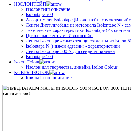
ИЗОЛОНТЕЙП
Изолонтейп описание
Isolontape 500
Ассортимент Isolontape (Изолонтейп, самоклеящийся
Ленты Дихтунгсбанд из материала Isolontape N - са
Технические характеристики Isolontape (Изолонтейп
Цокольные ленты из Изолонтейп
Ленты Isolontape - самоклеющиеся ленты из Isolon 5
Isolontape N (низкой адгезии) - характеристики
Ленты Isolontape 500 N для сендвич панелей
Isolontape 100
Isolon Colour
Изолон для творчества, линейка Isolon Colour
КОВРЫ ISOLON
Ковры Isolon описание