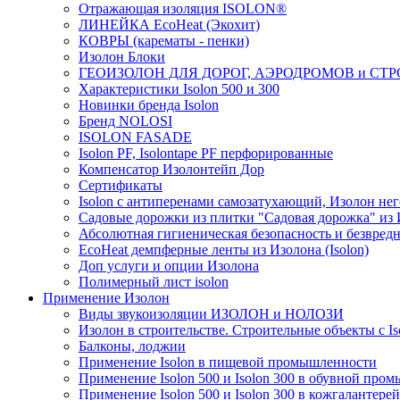
Отражающая изоляция ISOLON®
ЛИНЕЙКА EcoHeat (Экохит)
КОВРЫ (карематы - пенки)
Изолон Блоки
ГЕОИЗОЛОН ДЛЯ ДОРОГ, АЭРОДРОМОВ и СТ
Характеристики Isolon 500 и 300
Новинки бренда Isolon
Бренд NOLOSI
ISOLON FASADE
Isolon PF, Isolontape PF перфорированные
Компенсатор Изолонтейп Дор
Сертификаты
Isolon с антиперенами самозатухающий, Изолон нег
Садовые дорожки из плитки "Садовая дорожка" из
Абсолютная гигиеническая безопасность и безвредн
EcoHeat демпферные ленты из Изолона (Isolon)
Доп услуги и опции Изолона
Полимерный лист isolon
Применение Изолон
Виды звукоизоляции ИЗОЛОН и НОЛОЗИ
Изолон в строительстве. Строительные объекты с Is
Балконы, лоджии
Применение Isolon в пищевой промышленности
Применение Isolon 500 и Isolon 300 в обувной про
Применение Isolon 500 и Isolon 300 в кожгаланте