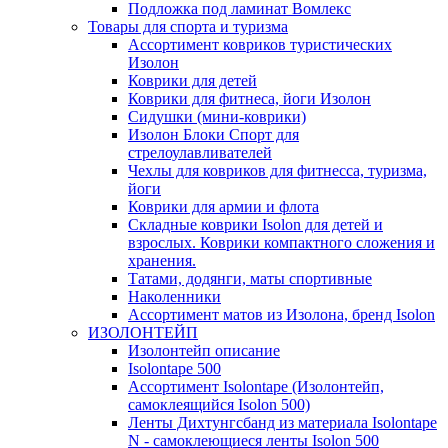
Подложка под ламинат Вомлекс
Товары для спорта и туризма
Ассортимент ковриков туристических
Изолон
Коврики для детей
Коврики для фитнеса, йоги Изолон
Сидушки (мини-коврики)
Изолон Блоки Спорт для
стрелоулавливателей
Чехлы для ковриков для фитнесса, туризма,
йоги
Коврики для армии и флота
Складные коврики Isolon для детей и
взрослых. Коврики компактного сложения и
хранения.
Татами, додянги, маты спортивные
Наколенники
Ассортимент матов из Изолона, бренд Isolon
ИЗОЛОНТЕЙП
Изолонтейп описание
Isolontape 500
Ассортимент Isolontape (Изолонтейп,
самоклеящийся Isolon 500)
Ленты Дихтунгсбанд из материала Isolontape
N - самоклеющиеся ленты Isolon 500