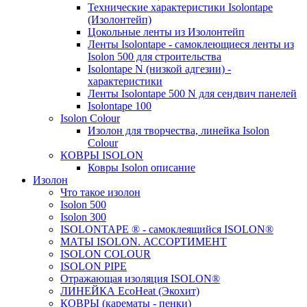
Технические характеристики Isolontape
(Изолонтейп)
Цокольные ленты из Изолонтейп
Ленты Isolontape - самоклеющиеся ленты из
Isolon 500 для строительства
Isolontape N (низкой адгезии) -
характеристики
Ленты Isolontape 500 N для сендвич панелей
Isolontape 100
Isolon Colour
Изолон для творчества, линейка Isolon
Colour
КОВРЫ ISOLON
Ковры Isolon описание
Изолон
Что такое изолон
Isolon 500
Isolon 300
ISOLONTAPE ® - самоклеящийся ISOLON®
МАТЫ ISOLON. АССОРТИМЕНТ
ISOLON COLOUR
ISOLON PIPE
Отражающая изоляция ISOLON®
ЛИНЕЙКА EcoHeat (Экохит)
КОВРЫ (карематы - пенки)