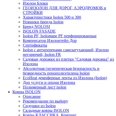
Изолон Блоки
ГЕОИЗОЛОН ДЛЯ ДОРОГ, АЭРОДРОМОВ и
СТРОЙКИ
Характеристики Isolon 500 и 300
Новинки бренда Isolon
Бренд NOLOSI
ISOLON FASADE
Isolon PF, Isolontape PF перфорированные
Компенсатор Изолонтейп Дор
Сертификаты
Isolon с антиперенами самозатухающий, Изолон
негорючий, Isolon FR
Садовые дорожки из плитки "Садовая дорожка" из
Изолона
Абсолютная гигиеническая безопасность и
безвредность пенополиэтилена Isolon
EcoHeat демпферные ленты из Изолона (Isolon)
Доп услуги и опции Изолона
Полимерный лист isolon
Ковры ISOLON
Описание
Рекомендации по выбору
Сидушки из Isolon
Складные ковры ISOLON
Ковры КЛАССИКА, Кемпинг