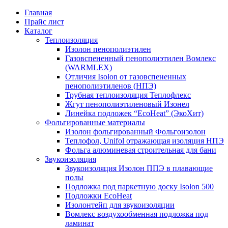
Главная
Прайс лист
Каталог
Теплоизоляция
Изолон пенополиэтилен
Газовспененный пенополиэтилен Вомлекс
(WARMLEX)
Отличия Isolon от газовспененных
пенополиэтиленов (НПЭ)
Трубная теплоизоляция Теплофлекс
Жгут пенополиэтиленовый Изонел
Линейка подложек “EcoHeat” (ЭкоХит)
Фольгированные материалы
Изолон фольгированный Фольгоизолон
Теплофол, Unifol отражающая изоляция НПЭ
Фольга алюминевая строительная для бани
Звукоизоляция
Звукоизоляция Изолон ППЭ в плавающие
полы
Подложка под паркетную доску Isolon 500
Подложки EcoHeat
Изолонтейп для звукоизоляции
Вомлекс воздухообменная подложка под
ламинат