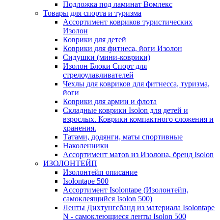
Подложка под ламинат Вомлекс
Товары для спорта и туризма
Ассортимент ковриков туристических
Изолон
Коврики для детей
Коврики для фитнеса, йоги Изолон
Сидушки (мини-коврики)
Изолон Блоки Спорт для
стрелоулавливателей
Чехлы для ковриков для фитнесса, туризма,
йоги
Коврики для армии и флота
Складные коврики Isolon для детей и
взрослых. Коврики компактного сложения и
хранения.
Татами, додянги, маты спортивные
Наколенники
Ассортимент матов из Изолона, бренд Isolon
ИЗОЛОНТЕЙП
Изолонтейп описание
Isolontape 500
Ассортимент Isolontape (Изолонтейп,
самоклеящийся Isolon 500)
Ленты Дихтунгсбанд из материала Isolontape
N - самоклеющиеся ленты Isolon 500