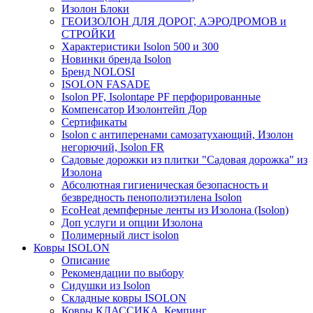
Изолон Блоки
ГЕОИЗОЛОН ДЛЯ ДОРОГ, АЭРОДРОМОВ и
СТРОЙКИ
Характеристики Isolon 500 и 300
Новинки бренда Isolon
Бренд NOLOSI
ISOLON FASADE
Isolon PF, Isolontape PF перфорированные
Компенсатор Изолонтейп Дор
Сертификаты
Isolon с антиперенами самозатухающий, Изолон
негорючий, Isolon FR
Садовые дорожки из плитки "Садовая дорожка" из
Изолона
Абсолютная гигиеническая безопасность и
безвредность пенополиэтилена Isolon
EcoHeat демпферные ленты из Изолона (Isolon)
Доп услуги и опции Изолона
Полимерный лист isolon
Ковры ISOLON
Описание
Рекомендации по выбору
Сидушки из Isolon
Складные ковры ISOLON
Ковры КЛАССИКА, Кемпинг