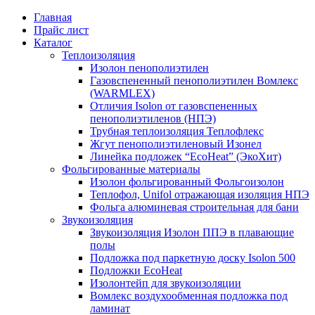
Главная
Прайс лист
Каталог
Теплоизоляция
Изолон пенополиэтилен
Газовспененный пенополиэтилен Вомлекс
(WARMLEX)
Отличия Isolon от газовспененных
пенополиэтиленов (НПЭ)
Трубная теплоизоляция Теплофлекс
Жгут пенополиэтиленовый Изонел
Линейка подложек “EcoHeat” (ЭкоХит)
Фольгированные материалы
Изолон фольгированный Фольгоизолон
Теплофол, Unifol отражающая изоляция НПЭ
Фольга алюминевая строительная для бани
Звукоизоляция
Звукоизоляция Изолон ППЭ в плавающие
полы
Подложка под паркетную доску Isolon 500
Подложки EcoHeat
Изолонтейп для звукоизоляции
Вомлекс воздухообменная подложка под
ламинат