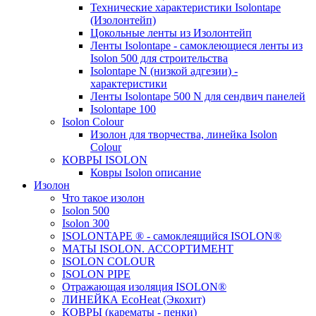
Технические характеристики Isolontape
(Изолонтейп)
Цокольные ленты из Изолонтейп
Ленты Isolontape - самоклеющиеся ленты из
Isolon 500 для строительства
Isolontape N (низкой адгезии) -
характеристики
Ленты Isolontape 500 N для сендвич панелей
Isolontape 100
Isolon Colour
Изолон для творчества, линейка Isolon
Colour
КОВРЫ ISOLON
Ковры Isolon описание
Изолон
Что такое изолон
Isolon 500
Isolon 300
ISOLONTAPE ® - самоклеящийся ISOLON®
МАТЫ ISOLON. АССОРТИМЕНТ
ISOLON COLOUR
ISOLON PIPE
Отражающая изоляция ISOLON®
ЛИНЕЙКА EcoHeat (Экохит)
КОВРЫ (карематы - пенки)