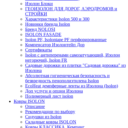
Изолон Блоки
ГЕОИЗОЛОН ДЛЯ ДОРОГ, АЭРОДРОМОВ и
СТРОЙКИ
Характеристики Isolon 500 и 300
Новинки бренда Isolon
Бренд NOLOSI
ISOLON FASADE
Isolon PF, Isolontape PF перфорированные
Компенсатор Изолонтейп Дор
Сертификаты
Isolon с антиперенами самозатухающий, Изолон
негорючий, Isolon FR
Садовые дорожки из плитки "Садовая дорожка" из
Изолона
Абсолютная гигиеническая безопасность и
безвредность пенополиэтилена Isolon
EcoHeat демпферные ленты из Изолона (Isolon)
Доп услуги и опции Изолона
Полимерный лист isolon
Ковры ISOLON
Описание
Рекомендации по выбору
Сидушки из Isolon
Складные ковры ISOLON
Ковры КЛАССИКА, Кемпинг