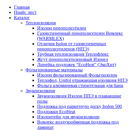
Главная
Прайс лист
Каталог
Теплоизоляция
Изолон пенополиэтилен
Газовспененный пенополиэтилен Вомлекс
(WARMLEX)
Отличия Isolon от газовспененных
пенополиэтиленов (НПЭ)
Трубная теплоизоляция Теплофлекс
Жгут пенополиэтиленовый Изонел
Линейка подложек “EcoHeat” (ЭкоХит)
Фольгированные материалы
Изолон фольгированный Фольгоизолон
Теплофол, Unifol отражающая изоляция НПЭ
Фольга алюминевая строительная для бани
Звукоизоляция
Звукоизоляция Изолон ППЭ в плавающие
полы
Подложка под паркетную доску Isolon 500
Подложки EcoHeat
Изолонтейп для звукоизоляции
Вомлекс воздухообменная подложка под
ламинат