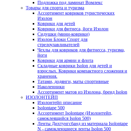
Подложка под ламинат Вомлекс
Товары для спорта и туризма
Ассортимент ковриков туристических
Изолон
Коврики для детей
Коврики для фитнеса, йоги Изолон
Сидушки (мини-коврики)
Изолон Блоки Спорт для
стрелоулавливателей
Чехлы для ковриков для фитнесса, туризма,
йоги
Коврики для армии и флота
Складные коврики Isolon для детей и
взрослых. Коврики компактного сложения и
хранения.
Татами, додянги, маты спортивные
Наколенники
Ассортимент матов из Изолона, бренд Isolon
ИЗОЛОНТЕЙП
Изолонтейп описание
Isolontape 500
Ассортимент Isolontape (Изолонтейп,
самоклеящийся Isolon 500)
Ленты Дихтунгсбанд из материала Isolontape
N - самоклеющиеся ленты Isolon 500