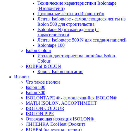
Технические характеристики Isolontape
(Изолонтейп)
Цокольные ленты из Изолонтейп
Ленты Isolontape - самоклеющиеся ленты из
Isolon 500 для строительства
Isolontape N (низкой адгезии) -
характеристики
Ленты Isolontape 500 N для сендвич панелей
Isolontape 100
Isolon Colour
Изолон для творчества, линейка Isolon
Colour
КОВРЫ ISOLON
Ковры Isolon описание
Изолон
Что такое изолон
Isolon 500
Isolon 300
ISOLONTAPE ® - самоклеящийся ISOLON®
МАТЫ ISOLON. АССОРТИМЕНТ
ISOLON COLOUR
ISOLON PIPE
Отражающая изоляция ISOLON®
ЛИНЕЙКА EcoHeat (Экохит)
КОВРЫ (карематы - пенки)