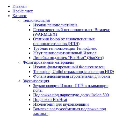
Главная
Прайс лист
Каталог
Теплоизоляция
Изолон пенополиэтилен
Газовспененный пенополиэтилен Вомлекс
(WARMLEX)
Отличия Isolon от газовспененных
пенополиэтиленов (НПЭ)
Трубная теплоизоляция Теплофлекс
Жгут пенополиэтиленовый Изонел
Линейка подложек “EcoHeat” (ЭкоХит)
Фольгированные материалы
Изолон фольгированный Фольгоизолон
Теплофол, Unifol отражающая изоляция НПЭ
Фольга алюминевая строительная для бани
Звукоизоляция
Звукоизоляция Изолон ППЭ в плавающие
полы
Подложка под паркетную доску Isolon 500
Подложки EcoHeat
Изолонтейп для звукоизоляции
Вомлекс воздухообменная подложка под
ламинат