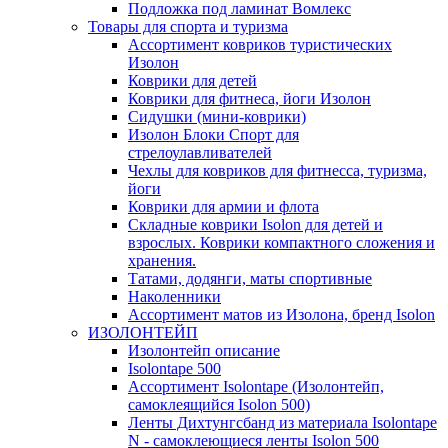
Подложка под ламинат Вомлекс
Товары для спорта и туризма
Ассортимент ковриков туристических
Изолон
Коврики для детей
Коврики для фитнеса, йоги Изолон
Сидушки (мини-коврики)
Изолон Блоки Спорт для
стрелоулавливателей
Чехлы для ковриков для фитнесса, туризма,
йоги
Коврики для армии и флота
Складные коврики Isolon для детей и
взрослых. Коврики компактного сложения и
хранения.
Татами, додянги, маты спортивные
Наколенники
Ассортимент матов из Изолона, бренд Isolon
ИЗОЛОНТЕЙП
Изолонтейп описание
Isolontape 500
Ассортимент Isolontape (Изолонтейп,
самоклеящийся Isolon 500)
Ленты Дихтунгсбанд из материала Isolontape
N - самоклеющиеся ленты Isolon 500