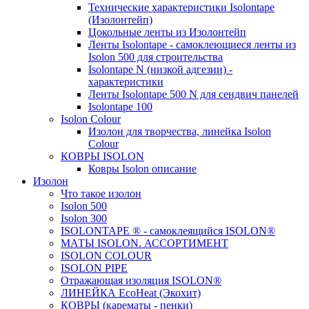
Технические характеристики Isolontape
(Изолонтейп)
Цокольные ленты из Изолонтейп
Ленты Isolontape - самоклеющиеся ленты из
Isolon 500 для строительства
Isolontape N (низкой адгезии) -
характеристики
Ленты Isolontape 500 N для сендвич панелей
Isolontape 100
Isolon Colour
Изолон для творчества, линейка Isolon
Colour
КОВРЫ ISOLON
Ковры Isolon описание
Изолон
Что такое изолон
Isolon 500
Isolon 300
ISOLONTAPE ® - самоклеящийся ISOLON®
МАТЫ ISOLON. АССОРТИМЕНТ
ISOLON COLOUR
ISOLON PIPE
Отражающая изоляция ISOLON®
ЛИНЕЙКА EcoHeat (Экохит)
КОВРЫ (карематы - пенки)