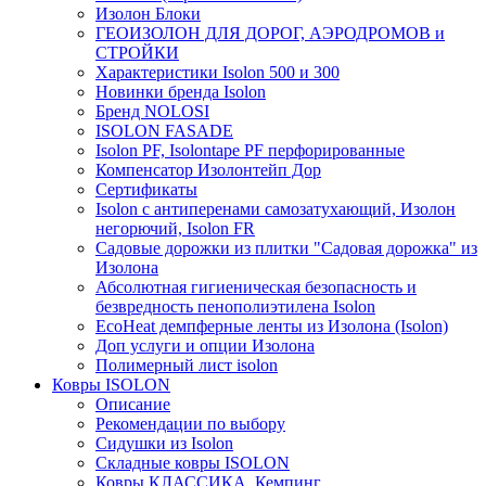
Изолон Блоки
ГЕОИЗОЛОН ДЛЯ ДОРОГ, АЭРОДРОМОВ и
СТРОЙКИ
Характеристики Isolon 500 и 300
Новинки бренда Isolon
Бренд NOLOSI
ISOLON FASADE
Isolon PF, Isolontape PF перфорированные
Компенсатор Изолонтейп Дор
Сертификаты
Isolon с антиперенами самозатухающий, Изолон
негорючий, Isolon FR
Садовые дорожки из плитки "Садовая дорожка" из
Изолона
Абсолютная гигиеническая безопасность и
безвредность пенополиэтилена Isolon
EcoHeat демпферные ленты из Изолона (Isolon)
Доп услуги и опции Изолона
Полимерный лист isolon
Ковры ISOLON
Описание
Рекомендации по выбору
Сидушки из Isolon
Складные ковры ISOLON
Ковры КЛАССИКА, Кемпинг