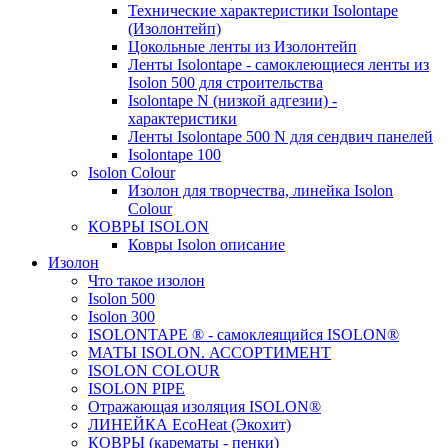
Технические характеристики Isolontape
(Изолонтейп)
Цокольные ленты из Изолонтейп
Ленты Isolontape - самоклеющиеся ленты из
Isolon 500 для строительства
Isolontape N (низкой адгезии) -
характеристики
Ленты Isolontape 500 N для сендвич панелей
Isolontape 100
Isolon Colour
Изолон для творчества, линейка Isolon
Colour
КОВРЫ ISOLON
Ковры Isolon описание
Изолон
Что такое изолон
Isolon 500
Isolon 300
ISOLONTAPE ® - самоклеящийся ISOLON®
МАТЫ ISOLON. АССОРТИМЕНТ
ISOLON COLOUR
ISOLON PIPE
Отражающая изоляция ISOLON®
ЛИНЕЙКА EcoHeat (Экохит)
КОВРЫ (карематы - пенки)