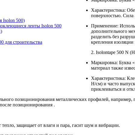
Характеристика: Обе
поверхностью. Сила а
 Isolon 500)
моклеющиеся ленты Isolon 500
Применение: Использ
)
дополнительного ме
разделить без разру
00 для строительства
крепления изоляции 
2. Isolontape 500 N 
Маркировка: Буква «
материал также изве
Характеристика: Кле
Н/см) и часто выпус
приклеиваться и откл
льного позиционирования металлических профилей, например, 
 после позиционирования .
тепло, защищает от влаги и пара, гасит шум и вибрации.