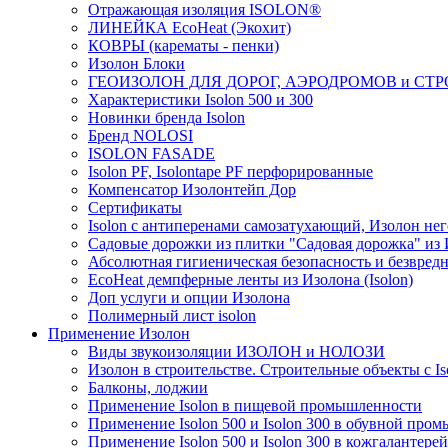
Отражающая изоляция ISOLON®
ЛИНЕЙКА EcoHeat (Экохит)
КОВРЫ (карематы - пенки)
Изолон Блоки
ГЕОИЗОЛОН ДЛЯ ДОРОГ, АЭРОДРОМОВ и СТ
Характеристики Isolon 500 и 300
Новинки бренда Isolon
Бренд NOLOSI
ISOLON FASADE
Isolon PF, Isolontape PF перфорированные
Компенсатор Изолонтейп Дор
Сертификаты
Isolon с антиперенами самозатухающий, Изолон нег
Садовые дорожки из плитки "Садовая дорожка" из
Абсолютная гигиеническая безопасность и безвредн
EcoHeat демпферные ленты из Изолона (Isolon)
Доп услуги и опции Изолона
Полимерный лист isolon
Применение Изолон
Виды звукоизоляции ИЗОЛОН и НОЛОЗИ
Изолон в строительстве. Строительные объекты с Is
Балконы, лоджии
Применение Isolon в пищевой промышленности
Применение Isolon 500 и Isolon 300 в обувной про
Применение Isolon 500 и Isolon 300 в кожгаланте