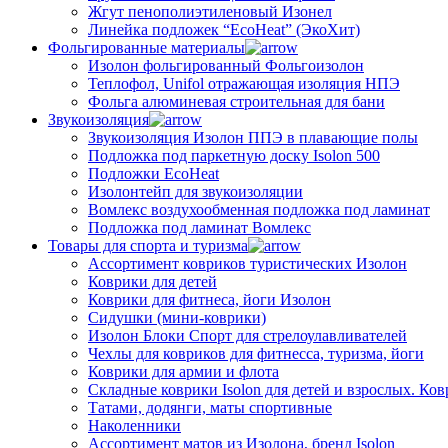
Жгут пенополиэтиленовый Изонел
Линейка подложек “EcoHeat” (ЭкоХит)
Фольгированные материалы
Изолон фольгированный Фольгоизолон
Теплофол, Unifol отражающая изоляция НПЭ
Фольга алюминевая строительная для бани
Звукоизоляция
Звукоизоляция Изолон ППЭ в плавающие полы
Подложка под паркетную доску Isolon 500
Подложки EcoHeat
Изолонтейп для звукоизоляции
Вомлекс воздухообменная подложка под ламинат
Подложка под ламинат Вомлекс
Товары для спорта и туризма
Ассортимент ковриков туристических Изолон
Коврики для детей
Коврики для фитнеса, йоги Изолон
Сидушки (мини-коврики)
Изолон Блоки Спорт для стрелоулавливателей
Чехлы для ковриков для фитнесса, туризма, йоги
Коврики для армии и флота
Складные коврики Isolon для детей и взрослых. Ко
Татами, додянги, маты спортивные
Наколенники
Ассортимент матов из Изолона, бренд Isolon