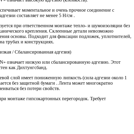
спечивает моментальное и очень прочное соединение с
дгезии составляет не менее 5 Н/см .
уется при ответственном монтаже тепло- и шумоизоляции без
ханического крепления. Склеенные детали невозможно
шения основы. Подходит для фиксации подложек, уплотнителей,
на трубах и конструкциях.
(Низкая / Сбалансированная адгезия)
N» означает низкую или сбалансированную адгезию. Этот
стен как Дихтунгсбанд.
евой слой имеет пониженную липкость (сила адгезии около 1
кается без защитной бумаги . Лента может многократно
еиваться без потери свойств.
при монтаже гипсокартонных перегородок. Требует