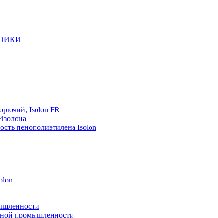
РОЙКИ
орючий, Isolon FR
 Изолона
ость пенополиэтилена Isolon
olon
мышленности
рейной промышленности