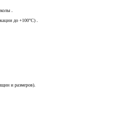
колы .
кации до +100°C) .
щин и размеров).