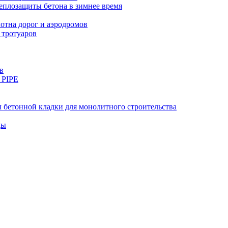
еплозащиты бетона в зимнее время
тна дорог и аэродромов
 тротуаров
в
 PIPE
 бетонной кладки для монолитного строительства
ды