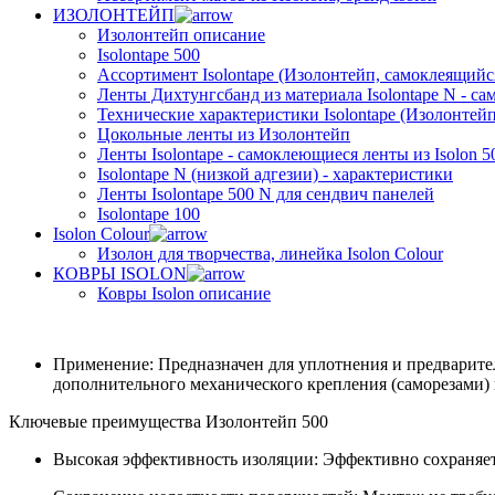
ИЗОЛОНТЕЙП
Изолонтейп описание
Isolontape 500
Ассортимент Isolontape (Изолонтейп, самоклеящийся
Ленты Дихтунгсбанд из материала Isolontape N - са
Технические характеристики Isolontape (Изолонтейп
Цокольные ленты из Изолонтейп
Ленты Isolontape - самоклеющиеся ленты из Isolon 5
Isolontape N (низкой адгезии) - характеристики
Ленты Isolontape 500 N для сендвич панелей
Isolontape 100
Isolon Colour
Изолон для творчества, линейка Isolon Colour
КОВРЫ ISOLON
Ковры Isolon описание
Применение: Предназначен для уплотнения и предварите
дополнительного механического крепления (саморезами)
Ключевые преимущества Изолонтейп 500
Высокая эффективность изоляции: Эффективно сохраняет 