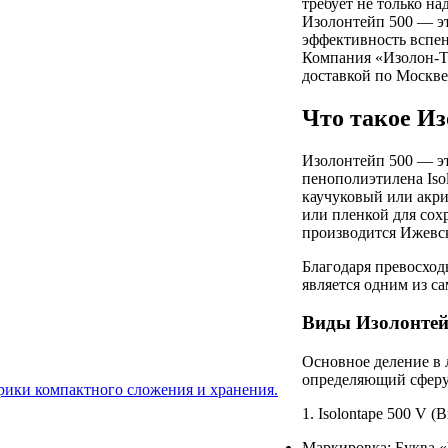
требует не только н
Изолонтейп 500 — эт
эффективность вспен
Компания «Изолон-Тр
доставкой по Москве
Что такое Из
Изолонтейп 500 — эт
пенополиэтилена Isol
каучуковый или акр
или пленкой для сох
производится Ижевск
Благодаря превосхо
является одним из са
Виды Изолонтейп
Основное деление в 
определяющий сферу
врики компактного сложения и хранения.
1. Isolontape 500 V (
Маркировка: Буква «