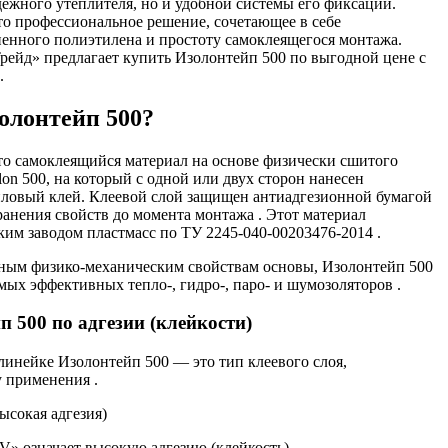
адежного утеплителя, но и удобной системы его фиксации.
о профессиональное решение, сочетающее в себе
енного полиэтилена и простоту самоклеящегося монтажа.
ейд» предлагает купить Изолонтейп 500 по выгодной цене с
.
олонтейп 500?
о самоклеящийся материал на основе физически сшитого
on 500, на который с одной или двух сторон нанесен
иловый клей. Клеевой слой защищен антиадгезионной бумагой
ранения свойств до момента монтажа . Этот материал
им заводом пластмасс по ТУ 2245-040-00203476-2014 .
дным физико-механическим свойствам основы, Изолонтейп 500
мых эффективных тепло-, гидро-, паро- и шумозоляторов .
 500 по адгезии (клейкости)
линейке Изолонтейп 500 — это тип клеевого слоя,
 применения .
Высокая адгезия)
V» означает высокую адгезию (клейкость).