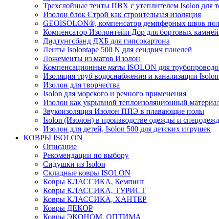
Трехслойные тенты ПВХ с утеплителем Isolon для т
Изолон блок Строй как строительная изоляция
GEOISOLON®, компенсатор демпферных швов поло
Компенсатор Изолонтейп Дор для бортовых камней
Дидтунгсбанд ДХБ для гипсокартона
Ленты Isolontape 500 N для сендвич панелей
Ложементы из матов Изолон
Компенсационные маты ISOLON для трубопроводо
Изоляция труб водоснабжения и канализации Isolon
Изолон для творчества
Isolon для морского и речного применения
Изолон как укрывной теплоизоляционный материал
Звукоизоляция Изолон ППЭ в плавающие полы
Isolon (Изолон) в производстве одежды и спецодеж
Изолон для детей, Isolon 500 для детских игрушек
КОВРЫ ISOLON
Описание
Рекомендации по выбору
Сидушки из Isolon
Складные ковры ISOLON
Ковры КЛАССИКА, Кемпинг
Ковры КЛАССИКА, ТУРИСТ
Ковры КЛАССИКА, ХАНТЕР
Ковры ДЕКОР
Ковры ЭКОНОМ, ОПТИМА