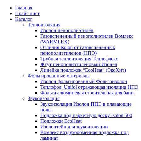
Главная
Прайс лист
Каталог
Теплоизоляция
Изолон пенополиэтилен
Газовспененный пенополиэтилен Вомлекс
(WARMLEX)
Отличия Isolon от газовспененных
пенополиэтиленов (НПЭ)
Трубная теплоизоляция Теплофлекс
Жгут пенополиэтиленовый Изонел
Линейка подложек “EcoHeat” (ЭкоХит)
Фольгированные материалы
Изолон фольгированный Фольгоизолон
Теплофол, Unifol отражающая изоляция НПЭ
Фольга алюминевая строительная для бани
Звукоизоляция
Звукоизоляция Изолон ППЭ в плавающие
полы
Подложка под паркетную доску Isolon 500
Подложки EcoHeat
Изолонтейп для звукоизоляции
Вомлекс воздухообменная подложка под
ламинат