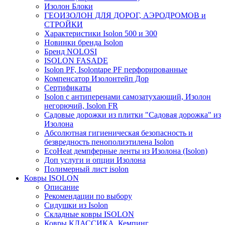
Изолон Блоки
ГЕОИЗОЛОН ДЛЯ ДОРОГ, АЭРОДРОМОВ и
СТРОЙКИ
Характеристики Isolon 500 и 300
Новинки бренда Isolon
Бренд NOLOSI
ISOLON FASADE
Isolon PF, Isolontape PF перфорированные
Компенсатор Изолонтейп Дор
Сертификаты
Isolon с антиперенами самозатухающий, Изолон
негорючий, Isolon FR
Садовые дорожки из плитки "Садовая дорожка" из
Изолона
Абсолютная гигиеническая безопасность и
безвредность пенополиэтилена Isolon
EcoHeat демпферные ленты из Изолона (Isolon)
Доп услуги и опции Изолона
Полимерный лист isolon
Ковры ISOLON
Описание
Рекомендации по выбору
Сидушки из Isolon
Складные ковры ISOLON
Ковры КЛАССИКА, Кемпинг