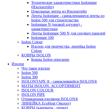
Технические характеристики Isolontape
(Изолонтейп)
Цокольные ленты из Изолонтейп
Ленты Isolontape - самоклеющиеся ленты из
Isolon 500 для строительства
Isolontape N (низкой адгезии) -
характеристики
Ленты Isolontape 500 N для сендвич панелей
Isolontape 100
Isolon Colour
Изолон для творчества, линейка Isolon
Colour
КОВРЫ ISOLON
Ковры Isolon описание
Изолон
Что такое изолон
Isolon 500
Isolon 300
ISOLONTAPE ® - самоклеящийся ISOLON®
МАТЫ ISOLON. АССОРТИМЕНТ
ISOLON COLOUR
ISOLON PIPE
Отражающая изоляция ISOLON®
ЛИНЕЙКА EcoHeat (Экохит)
КОВРЫ (карематы - пенки)