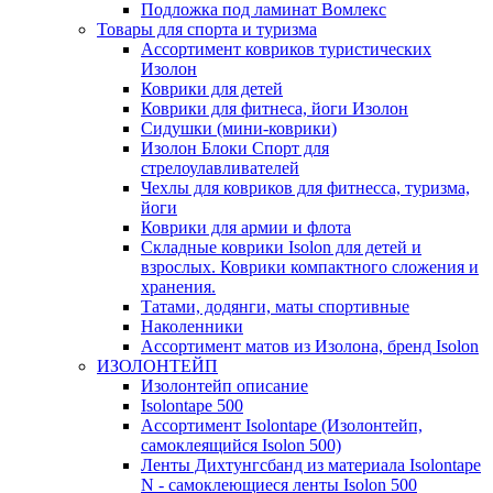
Подложка под ламинат Вомлекс
Товары для спорта и туризма
Ассортимент ковриков туристических
Изолон
Коврики для детей
Коврики для фитнеса, йоги Изолон
Сидушки (мини-коврики)
Изолон Блоки Спорт для
стрелоулавливателей
Чехлы для ковриков для фитнесса, туризма,
йоги
Коврики для армии и флота
Складные коврики Isolon для детей и
взрослых. Коврики компактного сложения и
хранения.
Татами, додянги, маты спортивные
Наколенники
Ассортимент матов из Изолона, бренд Isolon
ИЗОЛОНТЕЙП
Изолонтейп описание
Isolontape 500
Ассортимент Isolontape (Изолонтейп,
самоклеящийся Isolon 500)
Ленты Дихтунгсбанд из материала Isolontape
N - самоклеющиеся ленты Isolon 500